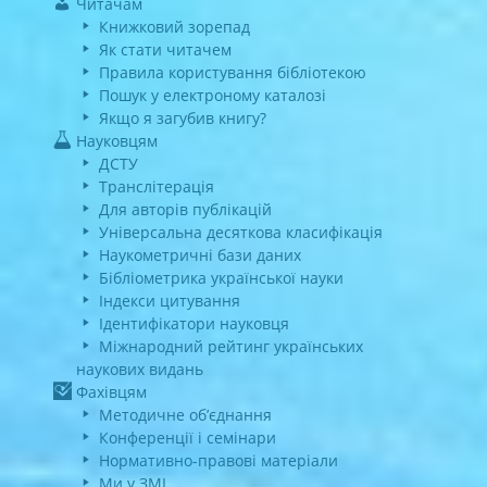
Читачам
Книжковий зорепад
Як стати читачем
Правила користування бібліотекою
Пошук у електроному каталозі
Якщо я загубив книгу?
Науковцям
ДСТУ
Транслітерація
Для авторів публікацій
Універсальна десяткова класифікація
Наукометричні бази даних
Бібліометрика української науки
Індекси цитування
Ідентифікатори науковця
Міжнародний рейтинг українських
наукових видань
Фахівцям
Методичне об’єднання
Конференції і семінари
Нормативно-правові матеріали
Ми у ЗМІ