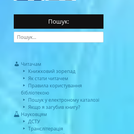
Пошук:
Search
for:
Читачам
Книжковий зорепад
Як стати читачем
Правила користування
бібліотекою
Пошук у електроному каталозі
Якщо я загубив книгу?
Науковцям
ДСТУ
Транслітерація