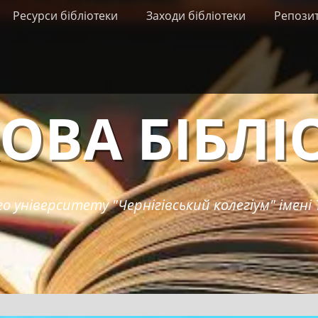
Ресурси бібліотеки
Заходи бібліотеки
Репози
ОВА БІБЛІ
о університету "Чернігівський колегіум" імені 