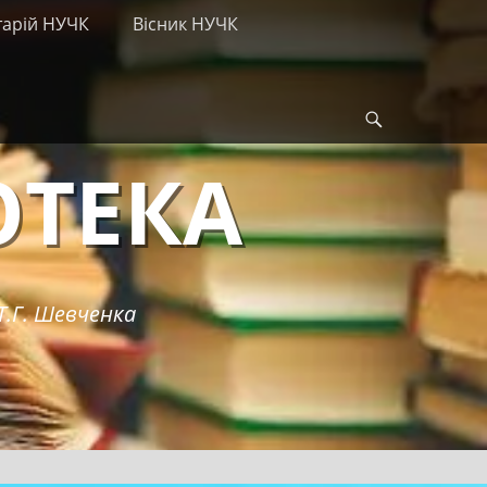
тарій НУЧК
Вісник НУЧК
Search
ОТЕКА
Т.Г. Шевченка