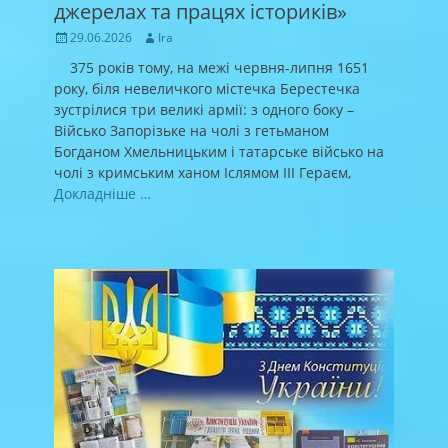
джерелах та працях істориків»
Posted
Author
29.06.2026
Ira
on
375 років тому, на межі червня-липня 1651
року, біля невеличкого містечка Берестечка
зустрілися три великі армії: з одного боку –
Військо Запорізьке на чолі з гетьманом
Богданом Хмельницьким і татарське військо на
чолі з кримським ханом Іслямом ІІІ Гераєм,
Докладніше …