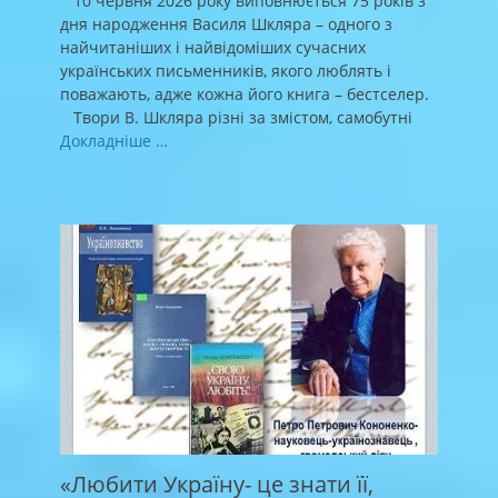
10 червня 2026 року виповнюється 75 років з
дня народження Василя Шкляра – одного з
найчитаніших і найвідоміших сучасних
українських письменників, якого люблять і
поважають, адже кожна його книга – бестселер.
Твори В. Шкляра різні за змістом, самобутні
Докладніше …
«Любити Україну- це знати її,