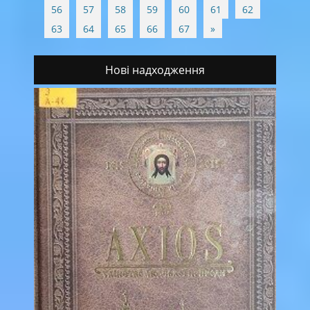
56
57
58
59
60
61
62
63
64
65
66
67
»
Нові надходження