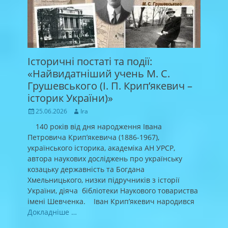
Історичні постаті та події:
«Найвидатніший учень М. С.
Грушевського (І. П. Крип’якевич –
історик України)»
Posted
Author
25.06.2026
Ira
on
140 років від дня народження Івана
Петровича Крип’якевича (1886-1967),
українського історика, академіка АН УРСР,
автора наукових досліджень про українську
козацьку державність та Богдана
Хмельницького, низки підручників з історії
України, діяча бібліотеки Наукового товариства
імені Шевченка. Іван Крип’якевич народився
Докладніше …