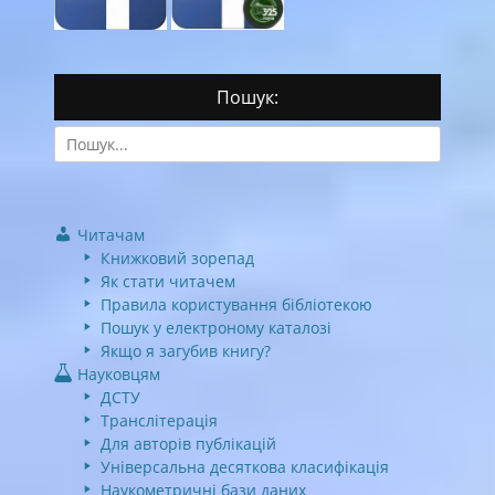
Пошук:
Search
for:
Читачам
Книжковий зорепад
Як стати читачем
Правила користування бібліотекою
Пошук у електроному каталозі
Якщо я загубив книгу?
Науковцям
ДСТУ
Транслітерація
Для авторів публікацій
Універсальна десяткова класифікація
Наукометричні бази даних