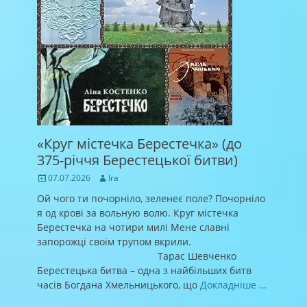
«Круг містечка Берестечка» (до
375-річчя Берестецької битви)
Posted
Author
07.07.2026
Ira
on
Ой чого ти почорніло, зеленеє поле? Почорніло
я од крові за вольную волю. Круг містечка
Берестечка на чотири милі Мене славні
запорожці своїм трупом вкрили.
Тарас Шевченко
Берестецька битва – одна з найбільших битв
часів Богдана Хмельницького, що
Докладніше …