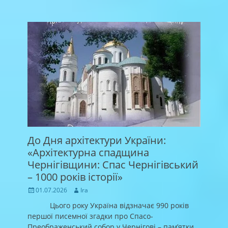
До Дня архітектури України:
«Архітектурна спадщина
Чернігівщини: Спас Чернігівський
– 1000 років історії»
Posted
Author
01.07.2026
Ira
on
Цього року Україна відзначає 990 років
першої писемної згадки про Спасо-
Преображенський собор у Чернігові – пам’ятки