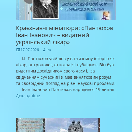
Краєзнавчі мініатюри: «Пантюхов
Іван Іванович – видатний
український лікар»
Posted
Author
17.07.2026
Ira
on
І.І. Пантюхов увійшов у вітчизняну історію як
лікар, антрополог, етнограф і публіцист. Він був
видатним дослідником свого часу і, за
свідченням сучасників, мав винятковий розум
та своєрідний погляд на різні наукові проблеми.
Іван Іванович Пантюхов народився 19 липня
Докладніше …