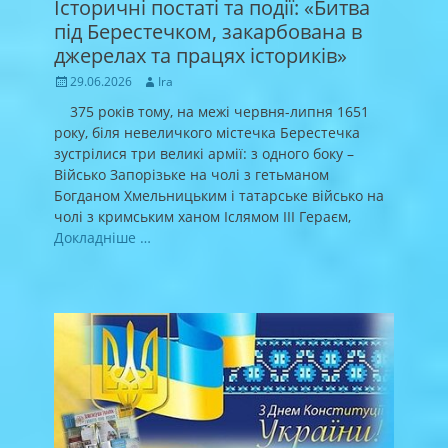
Історичні постаті та події: «Битва
під Берестечком, закарбована в
джерелах та працях істориків»
Posted
Author
29.06.2026
Ira
on
375 років тому, на межі червня-липня 1651
року, біля невеличкого містечка Берестечка
зустрілися три великі армії: з одного боку –
Військо Запорізьке на чолі з гетьманом
Богданом Хмельницьким і татарське військо на
чолі з кримським ханом Іслямом ІІІ Гераєм,
Докладніше …