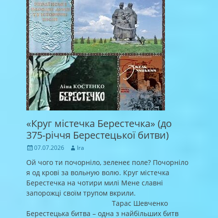
«Круг містечка Берестечка» (до
375-річчя Берестецької битви)
Posted
Author
07.07.2026
Ira
on
Ой чого ти почорніло, зеленеє поле? Почорніло
я од крові за вольную волю. Круг містечка
Берестечка на чотири милі Мене славні
запорожці своїм трупом вкрили.
Тарас Шевченко
Берестецька битва – одна з найбільших битв