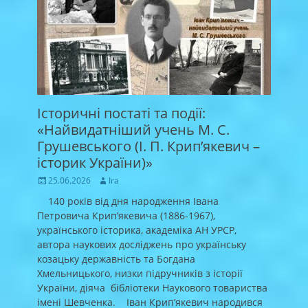
Історичні постаті та події:
«Найвидатніший учень М. С.
Грушевського (І. П. Крип’якевич –
історик України)»
Posted
Author
25.06.2026
Ira
on
140 років від дня народження Івана
Петровича Крип’якевича (1886-1967),
українського історика, академіка АН УРСР,
автора наукових досліджень про українську
козацьку державність та Богдана
Хмельницького, низки підручників з історії
України, діяча бібліотеки Наукового товариства
імені Шевченка. Іван Крип’якевич народився