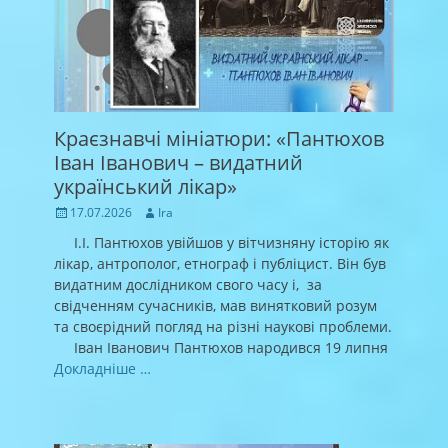
Краєзнавчі мініатюри: «Пантюхов
Іван Іванович – видатний
український лікар»
Posted
Author
17.07.2026
Ira
on
І.І. Пантюхов увійшов у вітчизняну історію як
лікар, антрополог, етнограф і публіцист. Він був
видатним дослідником свого часу і, за
свідченням сучасників, мав винятковий розум
та своєрідний погляд на різні наукові проблеми.
Іван Іванович Пантюхов народився 19 липня
Докладніше …