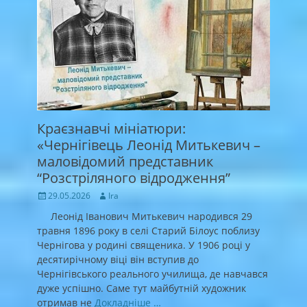
Краєзнавчі мініатюри:
«Чернігівець Леонід Митькевич –
маловідомий представник
“Розстріляного відродження”
Posted
Author
29.05.2026
Ira
on
Леонід Іванович Митькевич народився 29
травня 1896 року в селі Старий Білоус поблизу
Чернігова у родині священика. У 1906 році у
десятирічному віці він вступив до
Чернігівського реального училища, де навчався
дуже успішно. Саме тут майбутній художник
отримав не
Докладніше …