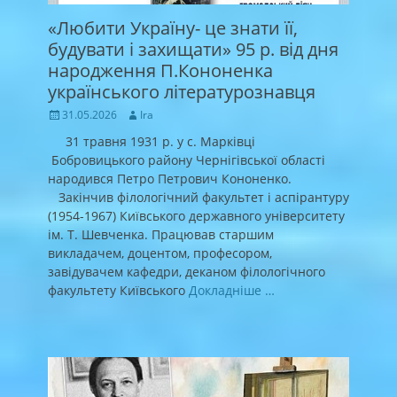
«Любити Україну- це знати її,
будувати і захищати» 95 р. від дня
народження П.Кононенка
українського літературознавця
Posted
Author
31.05.2026
Ira
on
31 травня 1931 р. у с. Марківці
Бобровицького району Чернігівської області
народився Петро Петрович Кононенко.
Закінчив філологічний факультет і аспірантуру
(1954-1967) Київського державного університету
ім. Т. Шевченка. Працював старшим
викладачем, доцентом, професором,
завідувачем кафедри, деканом філологічного
факультету Київського
Докладніше …