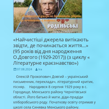
«Найчистіші джерела витікають
звідти, де починається життя…»
(95 років від дня народження
О.Довгого (1929-2017)) (з циклу «
Літературне краєзнавство»)
Posted
Author
07.08.2024
Ira
on
Олексій Прокопович Довгий – український
письменник, перекладач, літературний критик,
пісняр. Народився 8 серпня 1929 року в с.
Городище, Менського району Чернігівської
області. Його батько й мати, діди-прадіди
хліборобського роду. Початкову освіту отримав у
школі села Синявка Менського району.