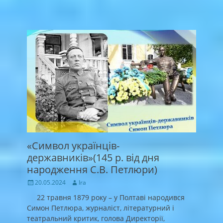
«Символ українців-
державників»(145 р. від дня
народження С.В. Петлюри)
Posted
Author
20.05.2024
Ira
on
22 травня 1879 року – у Полтаві народився
Симон Петлюра, журналіст, літературний і
театральний критик, голова Директорії,