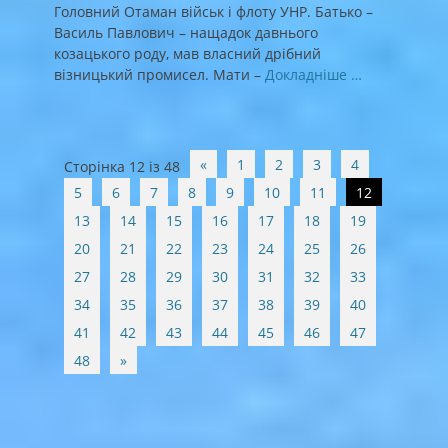
Головний Отаман військ і флоту УНР. Батько –
Василь Павлович – нащадок давнього
козацького роду, мав власний дрібний
візницький промисел. Мати –
Докладніше …
Post
«
1
2
3
4
Сторінка 12 із 48
navigation
5
6
7
8
9
10
11
12
13
14
15
16
17
18
19
20
21
22
23
24
25
26
27
28
29
30
31
32
33
34
35
36
37
38
39
40
41
42
43
44
45
46
47
48
»