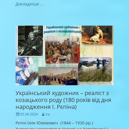
Докладніше …
Український художник – реаліст з
козацького роду (180 років від дня
народження І. Рєпіна)
Posted
Author
05.08.2024
Ira
on
Рєпін Ілля Юхимович (1844 – 1930 рр.)
Художник народився в Чугуєві на Харківщині і