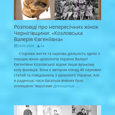
Розповіді про непересічних жінок
Чернігівщини: «Козловська
Валерія Євгеніївна»
Posted
Author
24.06.2024
Ira
on
Сторінки життя та наукова діяльність однієї з
перших жінок-археологів України Валерії
Євгеніївни Козловської відомі лише вузькому
колу фахівців. Вона є автором понад 40 наукових
статей та повідомлень з археології України. Але
в радянські часи багатьох вчених було
оголошено ”ворогами
Докладніше …