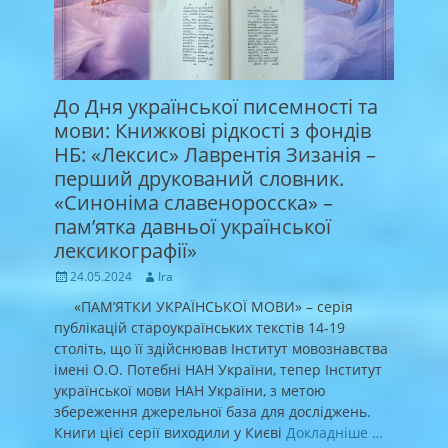
До Дня української писемності та
мови: Книжкові рідкості з фондів
НБ: «Лексис» Лаврентія Зизанія –
перший друкований словник.
«Синоніма славеноросска» –
пам’ятка давньої української
лексикографії»
Posted
Author
24.05.2024
Ira
on
«ПАМ’ЯТКИ УКРАЇНСЬКОЇ МОВИ» – серія
публікацій староукраїнських текстів 14-19
століть, що її здійснював Інститут мовознавства
імені О.О. Потебні НАН України, тепер Інститут
української мови НАН України, з метою
збереження джерельної база для досліджень.
Книги цієї серії виходили у Києві
Докладніше …