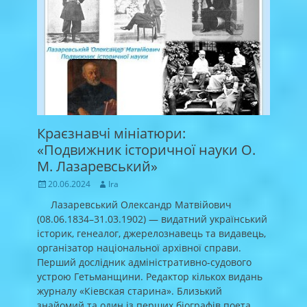
Краєзнавчі мініатюри:
«Подвижник історичної науки О.
М. Лазаревський»
Posted
Author
20.06.2024
Ira
on
Лазаревський Олександр Матвійович
(08.06.1834–31.03.1902) — видатний український
історик, генеалог, джерелознавець та видавець,
організатор національної архівної справи.
Перший дослідник адміністративно-судового
устрою Гетьманщини. Редактор кількох видань
журналу «Кіевская старина». Близький
знайомий та один із перших біографів поета