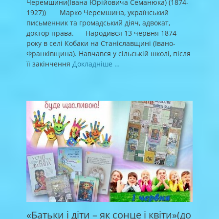
Черемшини(Івана Юрійовича Семанюка) (1874-
1927)) Марко Черемшина, український
письменник та громадський діяч, адвокат,
доктор права. Народився 13 червня 1874
року в селі Кобаки на Станіславщині (Івано-
Франківщина). Навчався у сільській школі, після
її закінчення
Докладніше …
«Батьки і діти – як сонце і квіти»(до