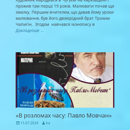
прожив там перші 19 років. Малювати почав ще
змалку. Першим вчителем, що давав йому уроки
малювання, був його двоюрідний брат Трохим
Чапигін. Згодом навчався іконопису в
Докладніше …
«В розломах часу: Павло Мовчан»
Posted
Author
15.07.2024
Ira
on