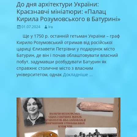
До дня архітектури України:
Краєзнавчі мініатюри: «Палац
Кирила Розумовського в Батурині»
Posted
Author
01.07.2024
Ira
on
Ще у 1750 р. останній гетьман України – граф
Кирило Розумовський отримав від російської
цариці Єлизавети Петрівни у подарунок місто
Батурин, де він і почав облаштовувати власний
побут, задумавши розбудувати Батурин як
справжнє столичне місто з власним
університетом, однак
Докладніше …