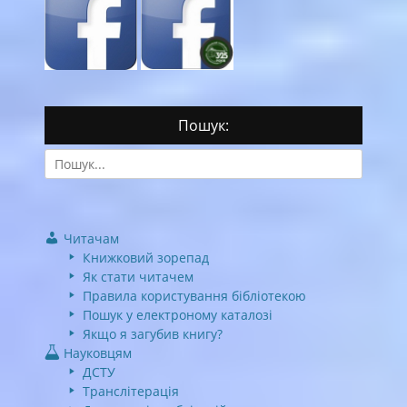
Пошук:
Search
for:
Читачам
Книжковий зорепад
Як стати читачем
Правила користування бібліотекою
Пошук у електроному каталозі
Якщо я загубив книгу?
Науковцям
ДСТУ
Транслітерація