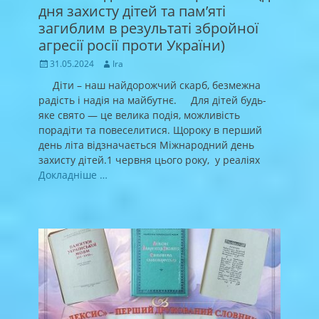
дня захисту дітей та пам’яті
загиблим в результаті збройної
агресії росії проти України)
Posted
Author
31.05.2024
Ira
on
Діти – наш найдорожчий скарб, безмежна
радість і надія на майбутнє. Для дітей будь-
яке свято — це велика подія, можливість
порадіти та повеселитися. Щороку в перший
день літа відзначається Міжнародний день
захисту дітей.1 червня цього року, у реаліях
Докладніше …