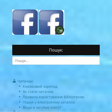
Пошук:
Search
for:
Читачам
Книжковий зорепад
Як стати читачем
Правила користування бібліотекою
Пошук у електроному каталозі
Якщо я загубив книгу?