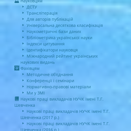
Науковцям
ДСТУ
Транслітерація
Для авторів публікацій
Універсальна десяткова класифікація
Наукометричні бази даних
Бібліометрика української науки
Індекси цитування
Ідентифікатори науковця
Міжнародний рейтинг українських
наукових видань
Фахівцям
Методичне об’єднання
Конференції і семінари
Нормативно-правові матеріали
Ми у ЗМІ
Наукові праці викладачів НУЧК імені Т.Г.
Шевченка
Наукові праці викладачів НУЧК імені Т.Г.
Шевченка (2017 р.)
Наукові праці викладачів НУЧК імені Т.Г.
Шевченка (2016 р.)