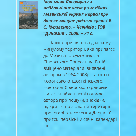
Чернігово-Сіверщини з
найдавніших часів у знахідках
Мезинської округи: нариси про
далеке минуле рідного краю / В.
Є. Куриленко. – Чернігів : ТОВ
“Динаміт”, 2008. – 74 с.
Книга присвячена далекому
минулому території, яка прилягає
до Мезина та суміжних сіл
Сіверського Понесення. В ній
вміщено матеріали, виявлені
автором в 1964-2008р. тариторії
Коропського, Шосткінського,
Новгород-Сіверського районів.
Читач знайде цікаві відомості
автора про пошуки, знахідки,
відкриття на згаданій території,
про історію заселення Десни і її
приток, первісні місячні календарі
і ін.