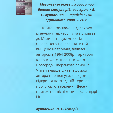
Мезинської округи: нариси про
далеке минуле рідного краю / В.
Є. Куриленко. – Чернігів : ТОВ
“Динаміт”, 2008. – 74 с.
Книга присвячена далекому
минулому території, яка прилягає
до Мезина та суміжних сіл
Сіверського Понесення. В ній
вміщено матеріали, виявлені
автором в 1964-2008р. тариторії
Коропського, Шосткінського,
Новгород-Сіверського районів.
Читач знайде цікаві відомості
автора про пошуки, знахідки,
відкриття на згаданій території,
про історію заселення Десни і її
приток, первісні місячні календарі
і ін.
Куриленко, В. Є. Історія