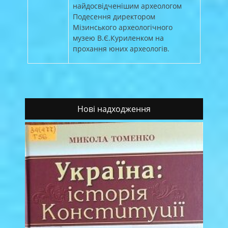
найдосвідченішим археологом
Подесення директором
Мізинського археологічного
музею В.Є.Куриленком на
прохання юних археологів.
Нові надходження