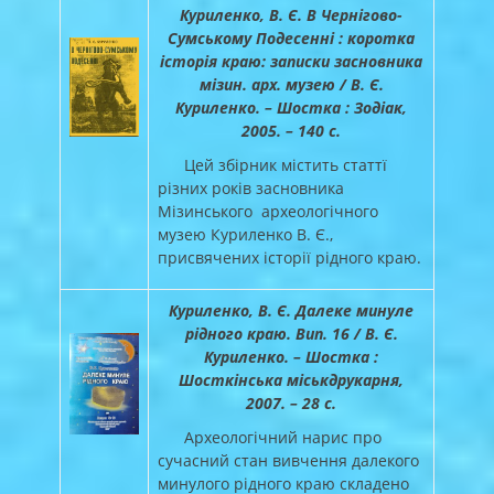
Куриленко, В. Є. В Чернігово-
Сумському Подесенні : коротка
історія краю: записки засновника
мізин. арх. музею / В. Є.
Куриленко. – Шостка : Зодіак,
2005. – 140 с.
Цей збірник містить статтї
різних років засновника
Мізинського археологічного
музею Куриленко В. Є.,
присвячених історії рідного краю.
Куриленко, В. Є. Далеке минуле
рідного краю. Вип. 16 / В. Є.
Куриленко. – Шостка :
Шосткінська міськдрукарня,
2007. – 28 с.
Археологічний нарис про
сучасний стан вивчення далекого
минулого рідного краю складено