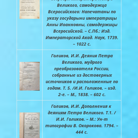
Великого, самодержца
Всеросийского: Напечатаны по
указу государыни императрицы
Анны Иоанновны, самодержицы
Всеросийской. – С.Пб.: Изд.
Императорской Акад. Наук, 1739.
– 1022 с.
Голиков, И.И. Деяния Петра
Великого, мудрого
преобразователя России,
собранные из достоверных
источников и расположенные по
годам. Т. 5. /И.И. Голиков, – изд.
2-е. – М., 1838. – 602 с.
Голиков, И.И. Дополнения к
деяниям Петра Великого. Т.1. /
И.И. Голиков. – М.: Ун-т
типографии В. Окорокова. 1794. –
444 с.