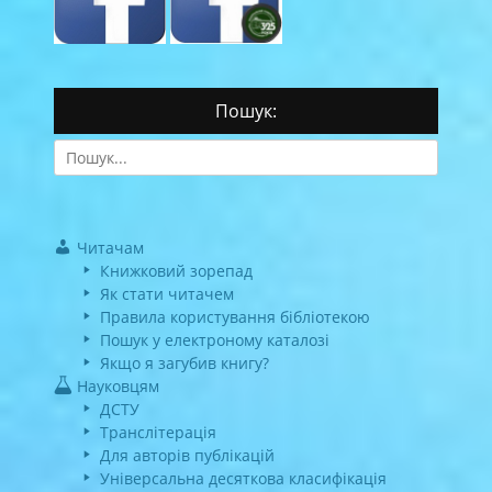
Пошук:
Search
for:
Читачам
Книжковий зорепад
Як стати читачем
Правила користування бібліотекою
Пошук у електроному каталозі
Якщо я загубив книгу?
Науковцям
ДСТУ
Транслітерація
Для авторів публікацій
Універсальна десяткова класифікація