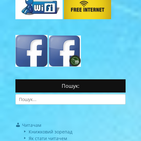
Пошук:
Search
for:
Читачам
Книжковий зорепад
Як стати читачем