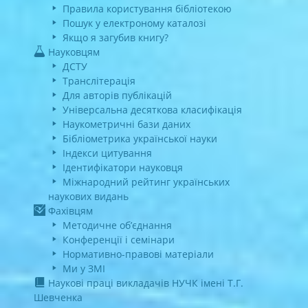
Правила користування бібліотекою
Пошук у електроному каталозі
Якщо я загубив книгу?
Науковцям
ДСТУ
Транслітерація
Для авторів публікацій
Універсальна десяткова класифікація
Наукометричні бази даних
Бібліометрика української науки
Індекси цитування
Ідентифікатори науковця
Міжнародний рейтинг українських
наукових видань
Фахівцям
Методичне об’єднання
Конференції і семінари
Нормативно-правові матеріали
Ми у ЗМІ
Наукові праці викладачів НУЧК імені Т.Г.
Шевченка