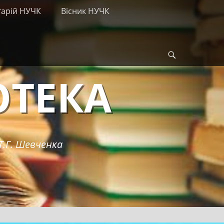
тарій НУЧК
Вісник НУЧК
Search
ОТЕКА
Т.Г. Шевченка