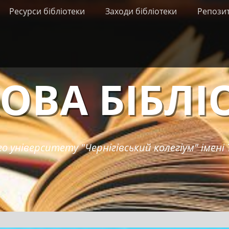
Ресурси бібліотеки
Заходи бібліотеки
Репози
ОВА БІБЛІ
о університету "Чернігівський колегіум" імені 