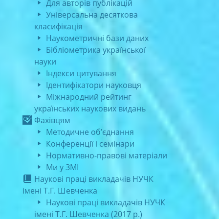
Для авторів публікацій
Універсальна десяткова
класифікація
Наукометричні бази даних
Бібліометрика української
науки
Індекси цитування
Ідентифікатори науковця
Міжнародний рейтинг
українських наукових видань
Фахівцям
Методичне об’єднання
Конференції і семінари
Нормативно-правові матеріали
Ми у ЗМІ
Наукові праці викладачів НУЧК
імені Т.Г. Шевченка
Наукові праці викладачів НУЧК
імені Т.Г. Шевченка (2017 р.)