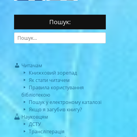
Пошук:
Search
for:
Читачам
Книжковий зорепад
Як стати читачем
Правила користування
бібліотекою
Пошук у електроному каталозі
Якщо я загубив книгу?
Науковцям
ДСТУ
Транслітерація