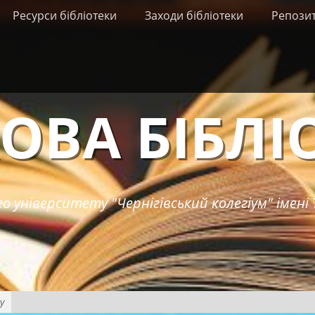
Ресурси бібліотеки
Заходи бібліотеки
Репози
ОВА БІБЛІ
о університету "Чернігівський колегіум" імені 
у