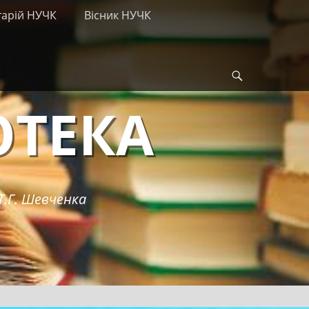
тарій НУЧК
Вісник НУЧК
Search
ОТЕКА
Т.Г. Шевченка