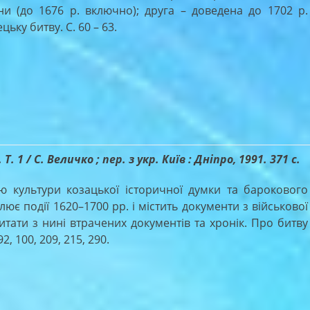
и (до 1676 р. включно); друга – доведена до 1702 р.
ьку битву. С. 60 – 63.
. 1 / С. Величко ; пер. з укр. Київ : Дніпро, 1991. 371 с.
культури козацької історичної думки та барокового
ює події 1620–1700 рр. і містить документи з військової
цитати з нині втрачених документів та хронік. Про битву
2, 100, 209, 215, 290.