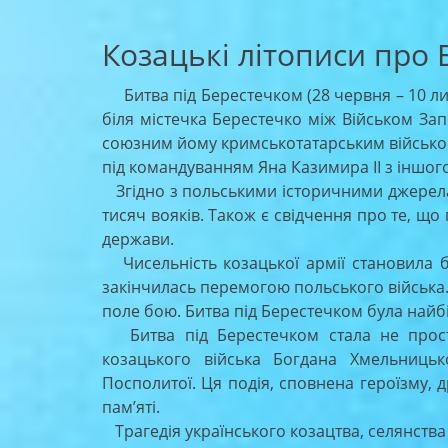
Козацькі літописи про 
Битва під Берестечком (28 червня – 10 ли
біля містечка Берестечко між Військом З
союзним йому кримськотатарським військом 
під командуванням Яна Казимира II з іншого
Згідно з польськими історичними джерелами 
тисяч вояків. Також є свідчення про те, щ
держави.
Чисельність козацької армії становила бл
закінчилась перемогою польського війська
поле бою. Битва під Берестечком була найб
Битва під Берестечком стала не прост
козацького війська Богдана Хмельниць
Посполитої. Ця подія, сповнена героїзму, 
пам’яті.
Трагедія українського козацтва, селянства