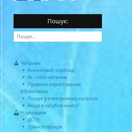
Пошук:
Search
for:
Читачам
Книжковий зорепад
Як стати читачем
Правила користування
бібліотекою
Пошук у електроному каталозі
Якщо я загубив книгу?
Науковцям
ДСТУ
Транслітерація