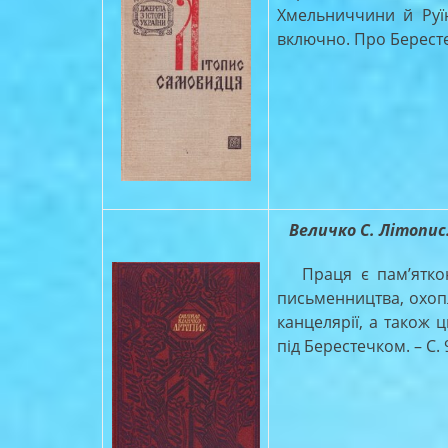
Хмельниччини й Руїн
включно. Про Берестец
Величко С. Літопис. Т
Праця є пам’яткою 
письменництва, охопл
канцелярії, а також 
під Берестечком. – С. 9