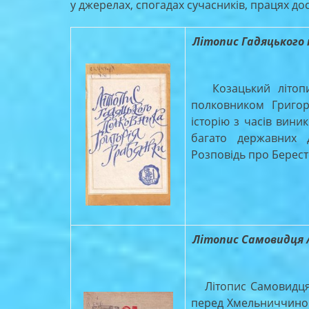
у джерелах, спогадах сучасників, працях дос
Літопис Гадяцького п
Козацький літопис 2
полковником Григор
історію з часів виник
багато державних до
Розповідь про Бересте
Літопис Самовидця / р
Літопис Самовидця с
перед Хмельниччиною