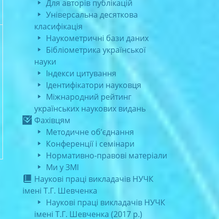
Для авторів публікацій
Універсальна десяткова
класифікація
Наукометричні бази даних
Бібліометрика української
науки
Індекси цитування
Ідентифікатори науковця
Міжнародний рейтинг
українських наукових видань
Фахівцям
Методичне об’єднання
Конференції і семінари
Нормативно-правові матеріали
Ми у ЗМІ
Наукові праці викладачів НУЧК
імені Т.Г. Шевченка
Наукові праці викладачів НУЧК
імені Т.Г. Шевченка (2017 р.)