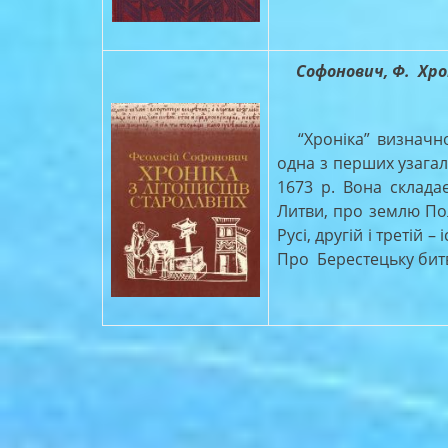
Софонович, Ф. Хрон
“Хроніка” визначног
одна з перших узагал
1673 р. Вона складає
Литви, про землю Пол
Русі, другій і третій –
Про Берестецьку битву