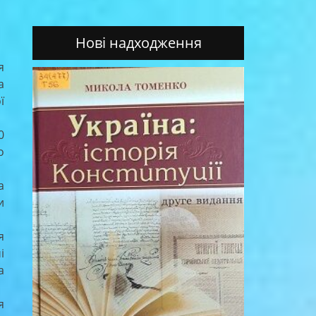
Нові надходження
я
а
ї
0
о
а
и
я
і
а
я