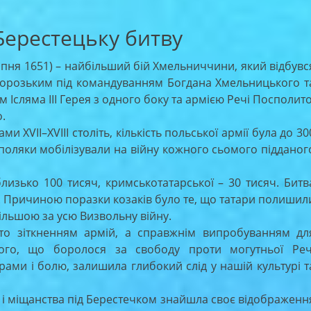
Берестецьку битву
пня 1651) – найбільший бій Хмельниччини, який відбувс
апорозьким під командуванням Богдана Хмельницького т
Ісляма III Герея з одного боку та армією Речі Посполито
.
XVII–XVIII століть, кількість польської армії була до 30
о поляки мобілізували на війну кожного сьомого підданог
изько 100 тисяч, кримськотатарської – 30 тисяч. Битв
. Причиною поразки козаків було те, що татари полишил
ільшою за усю Визвольну війну.
о зіткненням армій, а справжнім випробуванням дл
кого, що боролося за свободу проти могутньої Реч
драми і болю, залишила глибокий слід у нашій культурі т
 і міщанства під Берестечком знайшла своє відображенн