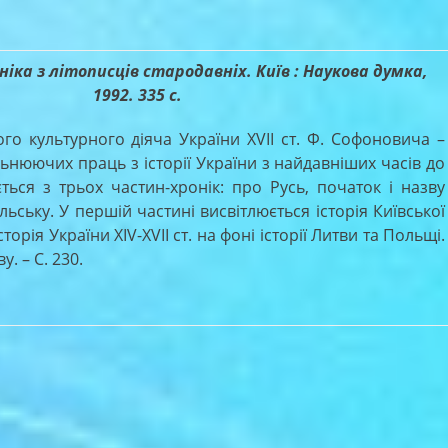
іка з літописців стародавніх. Київ : Наукова думка,
1992. 335 с.
о культурного діяча України XVII ст. Ф. Софоновича –
ьнюючих праць з історії України з найдавніших часів до
ться з трьох частин-хронік: про Русь, початок і назву
ьську. У першій частині висвітлюється історія Київської
 історія України XIV-XVII ст. на фоні історії Литви та Польщі.
. – С. 230.