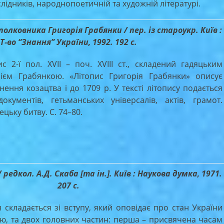
лідників, народнопоетичній та художній літературі.
олковника Григорія Грабянки / пер. із староукр. Київ :
Т-во “Знання” України, 1992. 192 с.
-ї пол. XVII – поч. XVIII ст., складений гадяцьким
ієм Грабянкою. «Літопис Григорія Грабянки» описує
нення козацтва і до 1709 р. У тексті літопису подається
кументів, гетьманських універсалів, актів, грамот.
цьку битву. С. 74–80.
едкол. А.Д. Скаба [та ін.]. Київ : Наукова думка, 1971.
207 с.
кладається зі вступу, який оповідає про стан України
, та двох головних частин: перша – присвячена часам