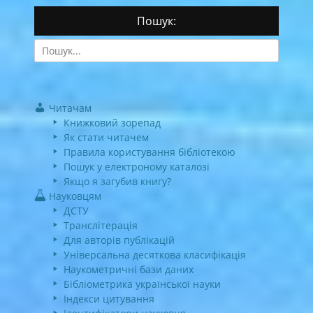
Пошук:
Search
for:
Читачам
Книжковий зорепад
Як стати читачем
Правила користування бібліотекою
Пошук у електроному каталозі
Якщо я загубив книгу?
Науковцям
ДСТУ
Транслітерація
Для авторів публікацій
Універсальна десяткова класифікація
Наукометричні бази даних
Бібліометрика української науки
Індекси цитування