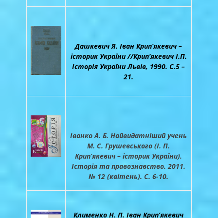
Дашкевич Я. Іван Крип’якевич –
історик України //Крип’якевич І.П.
Історія України Львів, 1990. С.5 –
21.
Іванко А. Б. Найвидатніший учень
М. С. Грушевського (І. П.
Крип’якевич – історик України).
Історія та правознавство. 2011.
№ 12 (квітень). С. 6-10.
Клименко Н. П. Іван Крип’якевич