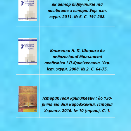
як автор підручників та
посібників з історії. Укр. іст.
журн. 2011. № 6. С. 191-208.
Клименко Н. П. Штрихи до
педагогічної діяльності
академіка І.П.Крип’якевича. Укр.
іст. журн. 2008. № 2. С. 64-75.
Історик Іван Крип’якевич : до 130-
річчя від дня народження. Історія
України. 2016. № 10 (трав.). С. 1
.