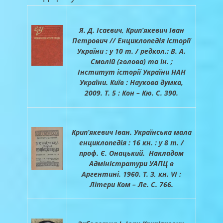
Я. Д. Ісаєвич, Крип’якевич Іван
Петрович // Енциклопедія історії
України : у 10 т. / редкол.: В. А.
Смолій (голова) та ін. ;
Інститут історії України НАН
України. Київ : Наукова думка,
2009. Т. 5 : Кон – Кю. С. 390.
Крип’якевич Іван. Українська мала
енциклопедія : 16 кн. : у 8 т. /
проф. Є. Онацький. Накладом
Адміністратури УАПЦ в
Аргентині. 1960. Т. 3, кн. VI :
Літери Ком – Ле. С. 766.