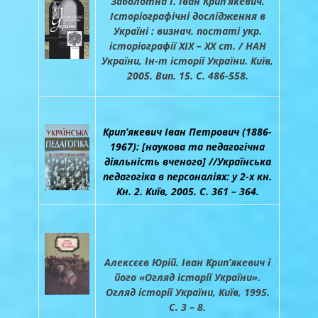
Заболотна І. Іван Крип’якевич.
Історіографічні дослідження в
Україні : визнач. постаті укр.
історіографії XIX – XX ст. / НАН
України, Ін-т історії України. Київ,
2005. Вип. 15. С. 486-558.
Крип’якевич Іван Петрович (1886-
1967): [наукова та педагогічна
діяльність вченого] //Українська
педагогіка в персоналіях: у 2-х кн.
Кн. 2. Київ, 2005. С. 361 – 364.
Алексєєв Юрій. Іван Крип’якевич і
його «Огляд історії України».
Огляд історії України, Київ, 1995.
С. 3 – 8.