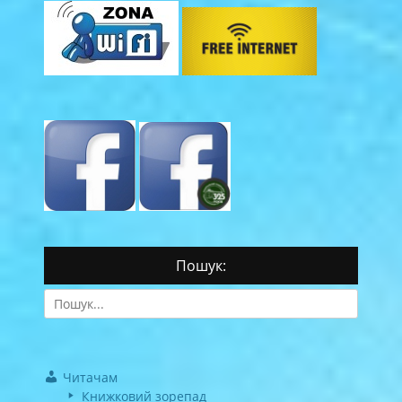
Пошук:
Search
for:
Читачам
Книжковий зорепад