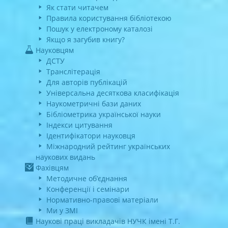
Як стати читачем
Правила користування бібліотекою
Пошук у електроному каталозі
Якщо я загубив книгу?
Науковцям
ДСТУ
Транслітерація
Для авторів публікацій
Універсальна десяткова класифікація
Наукометричні бази даних
Бібліометрика української науки
Індекси цитування
Ідентифікатори науковця
Міжнародний рейтинг українських
наукових видань
Фахівцям
Методичне об’єднання
Конференції і семінари
Нормативно-правові матеріали
Ми у ЗМІ
Наукові праці викладачів НУЧК імені Т.Г.