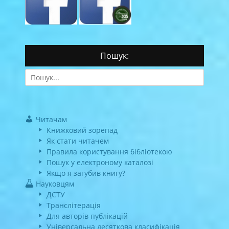
Пошук:
Search
for:
Читачам
Книжковий зорепад
Як стати читачем
Правила користування бібліотекою
Пошук у електроному каталозі
Якщо я загубив книгу?
Науковцям
ДСТУ
Транслітерація
Для авторів публікацій
Універсальна десяткова класифікація