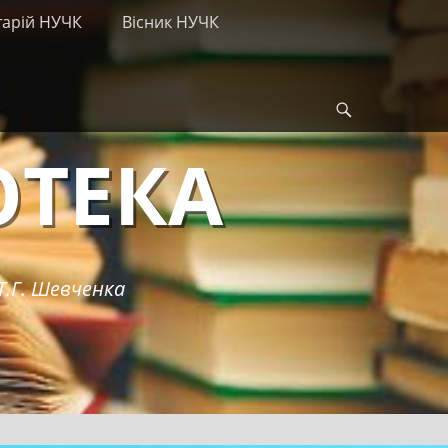
тарій НУЧК
Вісник НУЧК
Search
ОТЕКА
Т.Г. Шевченка