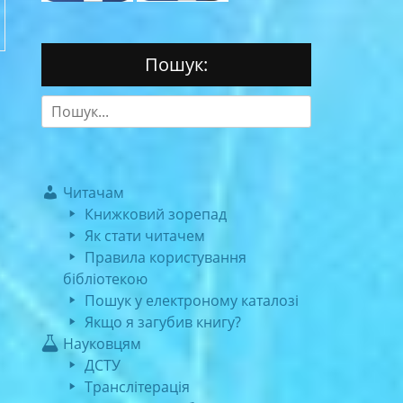
Пошук:
Search
for:
Читачам
Книжковий зорепад
Як стати читачем
Правила користування
бібліотекою
Пошук у електроному каталозі
Якщо я загубив книгу?
Науковцям
ДСТУ
Транслітерація