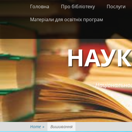
Primary Menu
Skip
Головна
Про бібліотеку
Послуги
to
content
Матеріали для освітніх програм
НАУК
Національног
Home
»
Вишивання