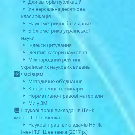
Для авторів публікацій
Універсальна десяткова
класифікація
Наукометричні бази даних
Бібліометрика української
науки
Індекси цитування
Ідентифікатори науковця
Міжнародний рейтинг
українських наукових видань
Фахівцям
Методичне об’єднання
Конференції і семінари
Нормативно-правові матеріали
Ми у ЗМІ
Наукові праці викладачів НУЧК
імені Т.Г. Шевченка
Наукові праці викладачів НУЧК
імені Т.Г. Шевченка (2017 р.)