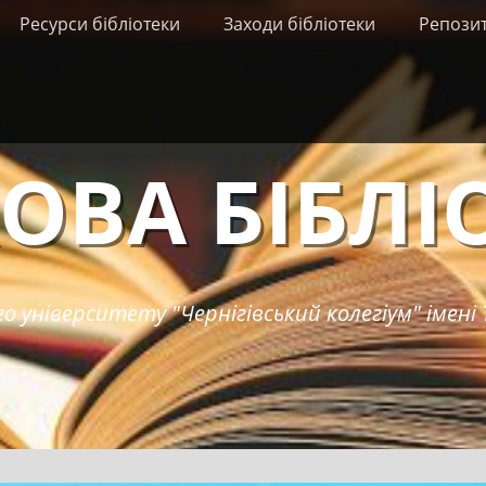
Ресурси бібліотеки
Заходи бібліотеки
Репози
ОВА БІБЛІ
о університету "Чернігівський колегіум" імені 