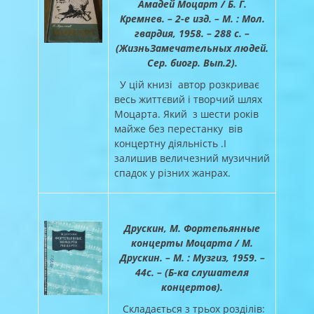
Амадей Моцарт / Б. Г.
Кремнев. – 2-е изд. – М. : Мол.
гвардия, 1958. – 288 с. –
(ЖизньЗамечательных людей.
Сер. биогр. Вып.2).
У цій книзі автор розкриває
весь життєвий і творчий шлях
Моцарта. Який з шести років
майже без перестанку вів
концертну діяльність .І
залишив величезний музичний
спадок у різних жанрах.
Друскин, М. Фортепьянные
концерты Моцарта / М.
Друскин. – М. : Музгиз, 1959. –
44с. – (Б-ка слушателя
концертов).
Складається з трьох розділів: