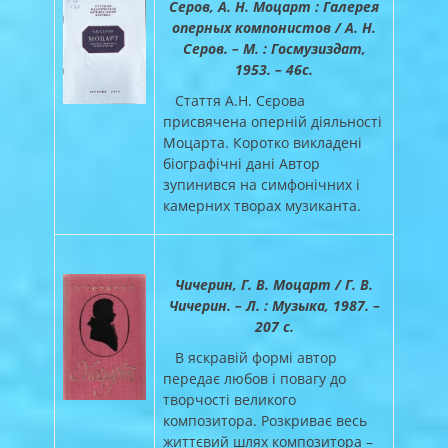
Серов, А. Н. Моцарт : Галерея
оперных компонистов / А. Н.
Серов. – М. : Госмузиздат,
1953. – 46с.
Стаття А.Н. Сєрова
присвячена оперній діяльності
Моцарта. Коротко викладені
біографічні дані Автор
зупинився на симфонічних і
камерних творах музиканта.
Чичерин, Г. В. Моцарт / Г. В.
Чичерин. – Л. : Музыка, 1987. –
207 с.
В яскравій формі автор
передає любов і повагу до
творчості великого
композитора. Розкриває весь
життєвий шлях композитора –