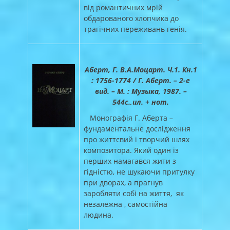
від романтичних мрій
обдарованого хлопчика до
трагічних переживань генія.
Аберт, Г. В.А.Моцарт. Ч.1. Кн.1
: 1756-1774 / Г. Аберт. – 2-е
вид. – М. : Музыка, 1987. –
544с.,ил. + нот.
Монографія Г. Аберта –
фундаментальне дослідження
про життєвий і творчий шлях
композитора. Який один із
перших намагався жити з
гідністю, не шукаючи притулку
при дворах, а прагнув
заробляти собі на життя, як
незалежна , самостійна
людина.