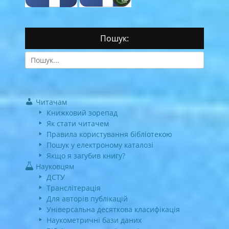
Пошук:
Search
for:
Читачам
Книжковий зорепад
Як стати читачем
Правила користування бібліотекою
Пошук у електроному каталозі
Якщо я загубив книгу?
Науковцям
ДСТУ
Транслітерація
Для авторів публікацій
Універсальна десяткова класифікація
Наукометричні бази даних