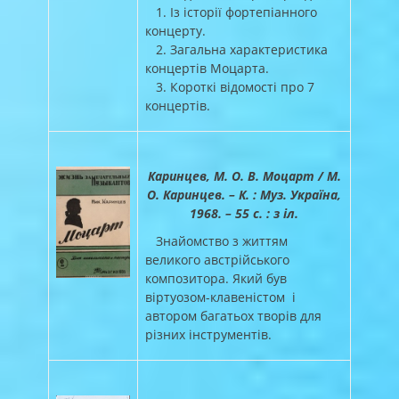
1. Із історії фортепіанного
концерту.
2. Загальна характеристика
концертів Моцарта.
3. Короткі відомості про 7
концертів.
Каринцев, М. О. В. Моцарт / М.
О. Каринцев. – К. : Муз. Україна,
1968. – 55 с. : з іл.
Знайомство з життям
великого австрійського
композитора. Який був
віртуозом-клавеністом і
автором багатьох творів для
різних інструментів.