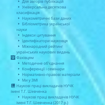
Для авторів публікацій
Універсальна десяткова
класифікація
Наукометричні бази даних
Бібліометрика української
науки
Індекси цитування
Ідентифікатори науковця
Міжнародний рейтинг
українських наукових видань
Фахівцям
Методичне об’єднання
Конференції і семінари
Нормативно-правові матеріали
Ми у ЗМІ
Наукові праці викладачів НУЧК
імені Т.Г. Шевченка
Наукові праці викладачів НУЧК
імені Т.Г. Шевченка (2017 р.)