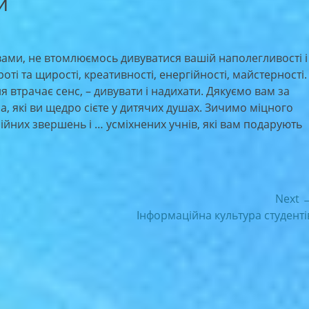
и
вами, не втомлюємось дивуватися вашій наполегливості і
оті та щирості, креативності, енергійності, майстерності.
я втрачає сенс, – дивувати і надихати. Дякуємо вам за
а, які ви щедро сієте у дитячих душах. Зичимо міцного
ійних звершень і … усміхнених учнів, які вам подарують
Next 
Next
Інформаційна культура студенті
post: