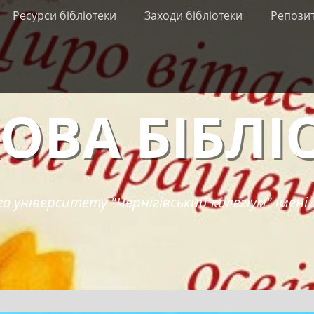
Ресурси бібліотеки
Заходи бібліотеки
Репози
ОВА БІБЛІ
о університету "Чернігівський колегіум" імені 