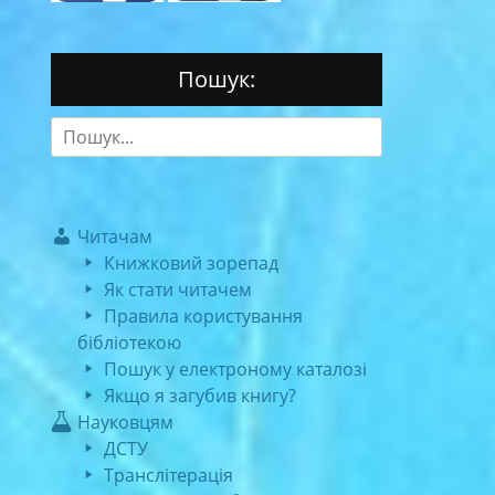
Пошук:
Search
for:
Читачам
Книжковий зорепад
Як стати читачем
Правила користування
бібліотекою
Пошук у електроному каталозі
Якщо я загубив книгу?
Науковцям
ДСТУ
Транслітерація