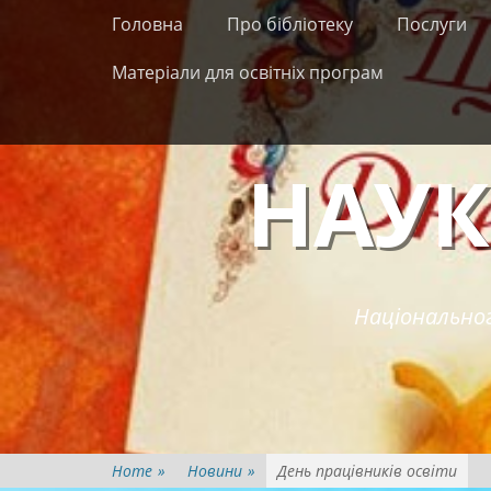
Primary Menu
Skip
Головна
Про бібліотеку
Послуги
to
content
Матеріали для освітніх програм
НАУК
Національног
Home
»
Новини
»
День працівників освіти