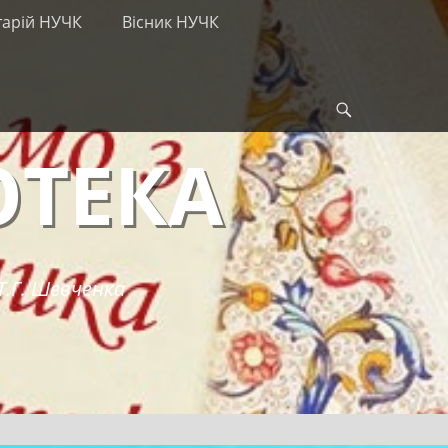
тарій НУЧК
Вісник НУЧК
Search
ОТЕКА
Т.Г. Шевченка