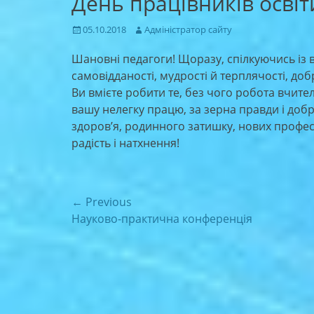
День працівників освіт
Posted
Author
05.10.2018
Адміністратор сайту
on
Шановні педагоги! Щоразу, спілкуючись із 
самовідданості, мудрості й терплячості, добр
Ви вмієте робити те, без чого робота вчител
вашу нелегку працю, за зерна правди і добр
здоров’я, родинного затишку, нових профес
радість і натхнення!
Навігація
← Previous
Previous
Науково-практична конференція
записів
post: