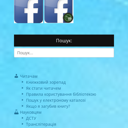
Пошук:
Search
for:
Читачам
Книжковий зорепад
Як стати читачем
Правила користування бібліотекою
Пошук у електроному каталозі
Якщо я загубив книгу?
Науковцям
ДСТУ
Транслітерація