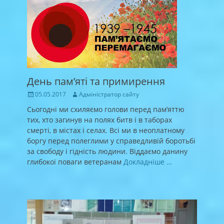
День пам’яті та примирення
Posted
Author
05.05.2017
Адміністратор сайту
on
Сьогодні ми схиляємо голови перед пам’яттю
тих, хто загинув на полях битв і в таборах
смерті, в містах і селах. Всі ми в неоплатному
боргу перед полеглими у справедливій боротьбі
за свободу і гідність людини. Віддаємо данину
глибокої поваги ветеранам
Докладніше …