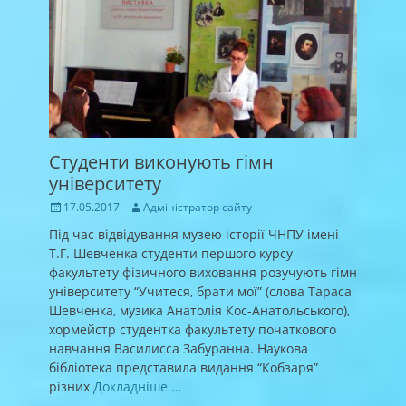
Студенти виконують гімн
університету
Posted
Author
17.05.2017
Адміністратор сайту
on
Під час відвідування музею історії ЧНПУ імені
Т.Г. Шевченка студенти першого курсу
факультету фізичного виховання розучують гімн
університету “Учитеся, брати мої” (слова Тараса
Шевченка, музика Анатолія Кос-Анатольського),
хормейстр студентка факультету початкового
навчання Василисса Забуранна. Наукова
бібліотека представила видання “Кобзаря”
різних
Докладніше …