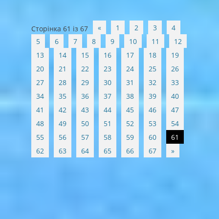
Post
«
1
2
3
4
Сторінка 61 із 67
navigation
5
6
7
8
9
10
11
12
13
14
15
16
17
18
19
20
21
22
23
24
25
26
27
28
29
30
31
32
33
34
35
36
37
38
39
40
41
42
43
44
45
46
47
48
49
50
51
52
53
54
55
56
57
58
59
60
61
62
63
64
65
66
67
»