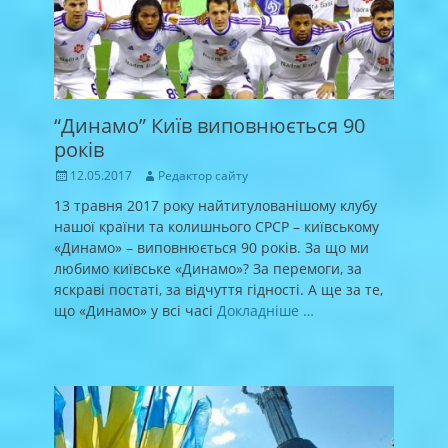
“Динамо” Київ виповнюється 90
років
Posted
Author
12.05.2017
Редактор сайту
on
13 травня 2017 року найтитулованішому клубу
нашої країни та колишнього СРСР – київському
«Динамо» – виповнюється 90 років. За що ми
любимо київське «Динамо»? За перемоги, за
яскраві постаті, за відчуття гідності. А ще за те,
що «Динамо» у всі часі
Докладніше …