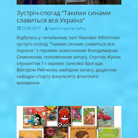
Зустріч-спогад “Такими синами
славиться вся Україна”
Posted
Author
25.04.2017
Адміністратор сайту
on
Відбулась у читальному залі Наукової бібліотеки
зустріч-спогад “Такими синами славиться вся
Україна” з героями-захисниками Володимиром
Семенюком, полковником запасу, Сергієм Жуком,
сержантом 1-ї окремої танкової бригади,
Віктором Рябченко, майором запасу, доцентом
кафедри спорту факультету фізичного
виховання.