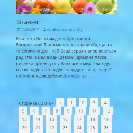
Вітання
Posted
Author
14.04.2017
Адміністратор сайту
on
Вітаємо з Великим днем Христового
Воскресіння! Бажаємо міцного здоров’я, щастя
та сонячної долі. Хай Ваші серця наповнюються
радістю, а Великодні дзвони, духмяна паска,
писанки принесуть у Ваші оселі мир, злагоду,
світлу радість та надію, нададуть сили, енергії,
натхнення для добрих
Докладніше …
Post
«
1
2
3
4
Сторінка 62 із 67
navigation
5
6
7
8
9
10
11
12
13
14
15
16
17
18
19
20
21
22
23
24
25
26