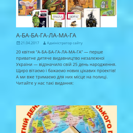
А-БА-БА-ГА-ЛА-МА-ГА
Posted
Author
21.04.2017
Адміністратор сайту
on
20 квітня “А-БА-БА-ГА-ЛА-МА-ГА” — перше
приватне дитяче видавництво незалежної
України — відзначило свій 25 день народження.
Щиро вітаємо і бажаємо нових цікавих проектів!
А ми вже тримаємо для них місце на полиці.
Читайте у нас такі видання: