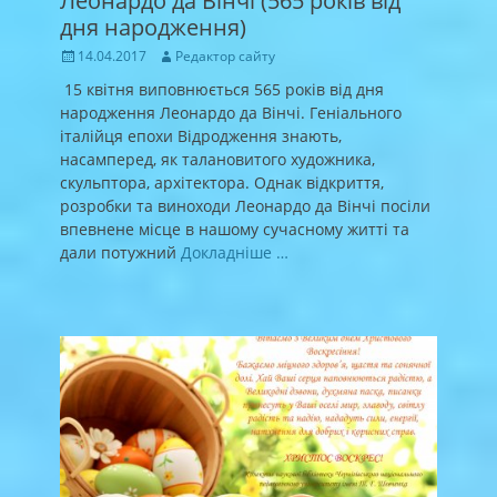
Леонардо да Вінчі (565 років від
дня народження)
Posted
Author
14.04.2017
Редактор сайту
on
15 квітня виповнюється 565 років від дня
народження Леонардо да Вінчі. Геніального
італійця епохи Відродження знають,
насамперед, як талановитого художника,
скульптора, архітектора. Однак відкриття,
розробки та виноходи Леонардо да Вінчі посіли
впевнене місце в нашому сучасному житті та
дали потужний
Докладніше …