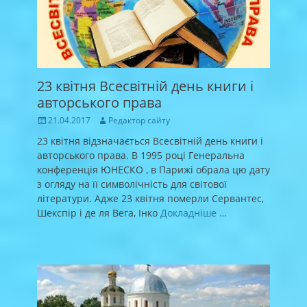
23 квітня Всесвітній день книги і
авторського права
Posted
Author
21.04.2017
Редактор сайту
on
23 квітня відзначається Всесвітній день книги і
авторського права. В 1995 році Генеральна
конференція ЮНЕСКО , в Парижі обрала цю дату
з огляду на її символічність для світової
літератури. Адже 23 квітня померли Сервантес,
Шекспір і де ля Вега, Інко
Докладніше …