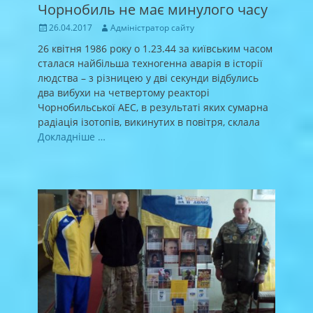
Чорнобиль не має минулого часу
Posted
Author
26.04.2017
Адміністратор сайту
on
26 квітня 1986 року о 1.23.44 за київським часом
сталася найбільша техногенна аварія в історії
людства – з різницею у дві секунди відбулись
два вибухи на четвертому реакторі
Чорнобильської АЕС, в результаті яких сумарна
радіація ізотопів, викинутих в повітря, склала
Докладніше …