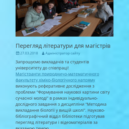
Перегляд літератури для магістрів
Posted
Author
27.03.2018
Адміністратор сайту
on
Запрошуємо викладачів та студентів
університету до співпраці!
Магістранти природничо-математичного
факультету хіміко-біологічного напряму
виконують реферативне дослідження з
проблеми “Формування наукової картини світу
сучасної молоді” в рамках індивідуально-
дослідного завдання з дисципліни “Методика
викладання біології у вищій школі”. Науково-
бібліографічний відділ бібліотеки підготував
перегляд літератури і відеоматеріалів за
вказаною темою.