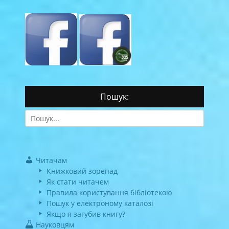
Пошук:
Search
for:
Читачам
Книжковий зорепад
Як стати читачем
Правила користування бібліотекою
Пошук у електроному каталозі
Якщо я загубив книгу?
Науковцям