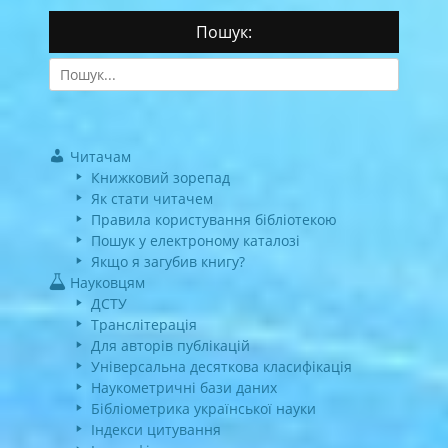
Пошук:
Search
for:
Читачам
Книжковий зорепад
Як стати читачем
Правила користування бібліотекою
Пошук у електроному каталозі
Якщо я загубив книгу?
Науковцям
ДСТУ
Транслітерація
Для авторів публікацій
Універсальна десяткова класифікація
Наукометричні бази даних
Бібліометрика української науки
Індекси цитування