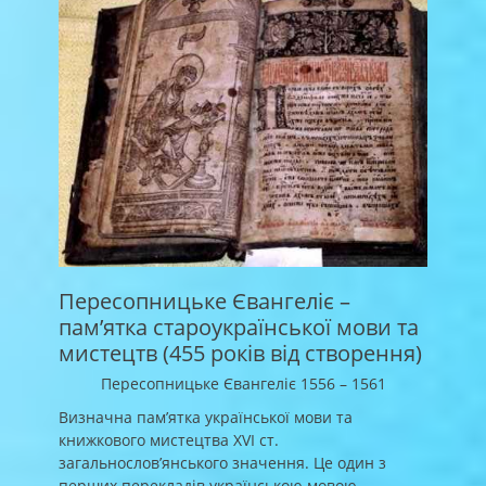
Пересопницьке Євангеліє –
пам’ятка староукраїнської мови та
мистецтв (455 років від створення)
Пересопницьке Євангеліє 1556 – 1561
Визначна пам’ятка української мови та
книжкового мистецтва XVI ст.
загальнослов’янського значення. Це один з
перших перекладів українською мовою