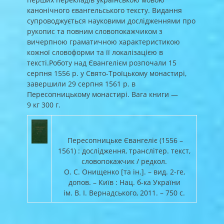
канонічного євангельського тексту. Видання
супроводжується науковими дослідженнями про
рукопис та повним словопокажчиком з
вичерпною граматичною характеристикою
кожної словоформи та її локалізацією в
тексті.Роботу над Євангелієм розпочали 15
серпня 1556 р. у Свято-Троїцькому монастирі,
завершили 29 серпня 1561 р. в
Пересопницькому монастирі. Вага книги —
9 кг 300 г.
Пересопницьке Євангеліє (1556 –
1561) : дослідження, транслітер. текст,
словопокажчик / редкол.
О. С. Онищенко [та ін.]. – вид. 2-ге,
допов. – Київ : Нац. б-ка України
ім. В. І. Вернадського, 2011. – 750 с.