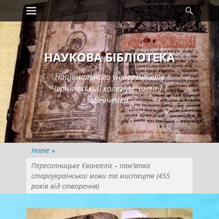
Primary Menu
Searc
Skip
to
content
НАУКОВА БІБЛІОТЕКА
Національного університету
"Чернігівський колегіум" імені Т.Г.
Шевченка
Home
»
Пересопницьке Євангеліє – пам’ятка
староукраїнської мови та мистецтв (455
років від створення)