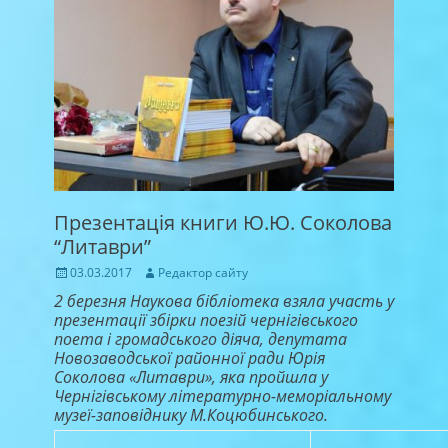
Презентація книги Ю.Ю. Соколова
“Литаври”
Posted
Author
03.03.2017
Редактор сайту
on
2 березня Наукова бібліотека взяла участь у
презентації збірки поезій чернігівського
поета і громадського діяча, депутата
Новозаводської районної ради Юрія
Соколова «Литаври», яка пройшла у
Чернігівському літературно-меморіальному
музеї-заповіднику М.Коцюбинського.