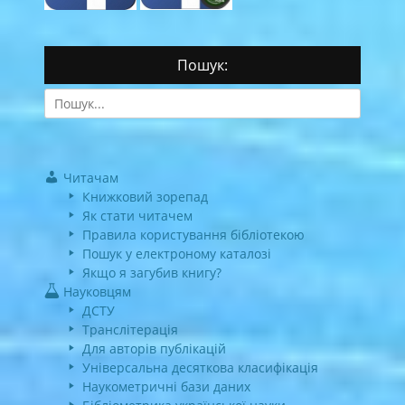
Пошук:
Search
for:
Читачам
Книжковий зорепад
Як стати читачем
Правила користування бібліотекою
Пошук у електроному каталозі
Якщо я загубив книгу?
Науковцям
ДСТУ
Транслітерація
Для авторів публікацій
Універсальна десяткова класифікація
Наукометричні бази даних