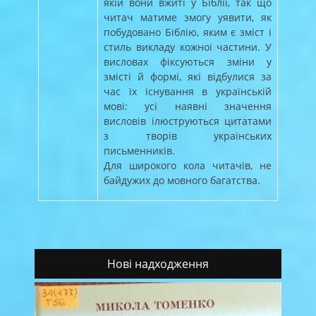
якій вони вжиті у Біблії, так що
читач матиме змогу уявити, як
побудовано Біблію, яким є зміст і
стиль викладу кожної частини. У
висловах фіксуються зміни у
змісті й формі, які відбулися за
час їх існування в українській
мові: усі наявні значення
висловів ілюструються цитатами
з творів українських
письменників.
Для широкого кола читачів, не
байдужих до мовного багатства.
Нові надходження