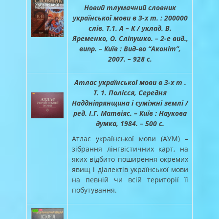
Новий тлумачний словник
української мови в 3-х т. : 200000
слів. Т.1. А – К / уклад. В.
Яременко, О. Сліпушко. – 2-е вид.,
випр. – Київ : Вид-во “Аконіт”,
2007. – 928 с.
Атлас української мови в 3-х т .
Т. 1. Полісся, Середня
Наддніпрянщина і суміжні землі /
ред. І.Г. Матвіяс. – Київ : Наукова
думка, 1984. – 500 с.
Атлас української мови (АУМ) –
зібрання лінгвістичних карт, на
яких відбито поширення окремих
явищ і діалектів української мови
на певній чи всій території її
побутування.