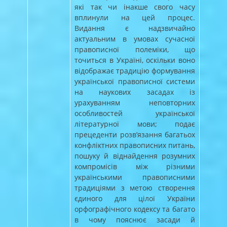
які так чи інакше свого часу
вплинули на цей процес.
Видання є надзвичайно
актуальним в умовах сучасної
правописної полеміки, що
точиться в Україні, оскільки воно
відображає традицію формування
української правописної системи
на наукових засадах із
урахуванням неповторних
особливостей української
літературної мови; подає
прецеденти розв’язання багатьох
конфліктних правописних питань,
пошуку й віднайдення розумних
компромісів між різними
українськими правописними
традиціями з метою створення
єдиного для цілої України
орфографічного кодексу та багато
в чому пояснює засади й