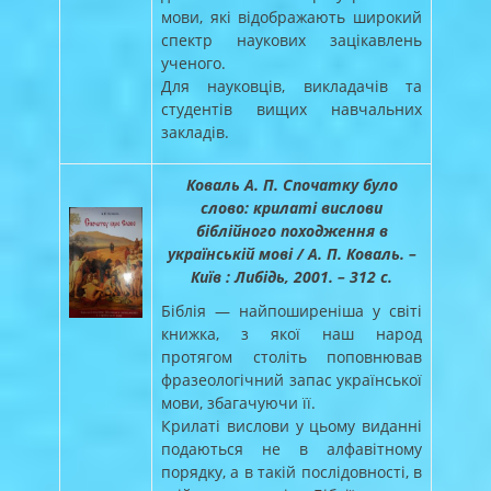
мови, які відображають широкий
спектр наукових зацікавлень
ученого.
Для науковців, викладачів та
студентів вищих навчальних
закладів.
Коваль А. П. Спочатку було
слово: крилаті вислови
біблійного походження в
українській мові / А. П. Коваль. –
Київ : Либідь, 2001. – 312 с.
Біблія — найпоширеніша у світі
книжка, з якої наш народ
протягом століть поповнював
фразеологічний запас української
мови, збагачуючи її.
Крилаті вислови у цьому виданні
подаються не в алфавітному
порядку, а в такій послідовності, в