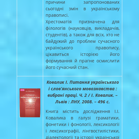
причини запропонованих
сьогодні змін в українському
правописі.
Хрестоматія призначена для
філологів (науковців, викладачів,
студентів), а також для всіх, хто не
байдужий до проблем сучасного
українського правопису,
цікавиться історією його
формування й прагне осмислити
його сучасний стан.
Ковалик І. Питання українського
і слов’янського мовознавства :
вибрані праці. Ч. 2 / І. Ковалик. –
Львів : ЛНУ, 2008. – 496 с.
Книга містить дослідження І.І.
Ковалика в галузі граматики,
фонетики і фонології, лексикології
і лексикографії, лінгвостилістики,
діалектології та історії української