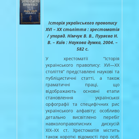
Історія українського правопису
ХVI – XX століття : хрестоматія
/ упоряд. Німчук В. В., Пуряєва Н.
В. – Київ : Наукова думка, 2004. –
582 с.
У хрестоматії “Історія
українського правопису: XVI—XX
століття” представлені наукові та
публіцистичні статті, а також
граматичні праці, що
відображають основні етапи
становлення української
орфографії та специфічних рис
українського алфавіту; особливо
детально висвітлено перебіг
навколоправописних дискусій
XIX–XX ст. Хрестоматія містить
також короткі відомості про осіб,