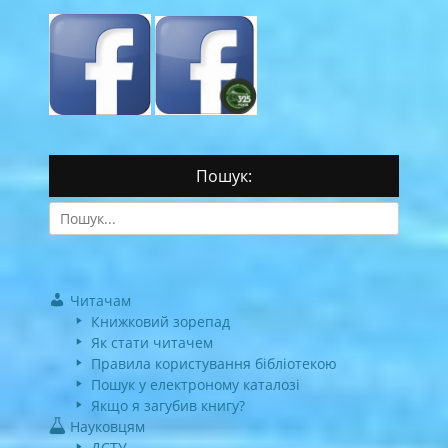
Пошук:
Search
for:
Читачам
Книжковий зорепад
Як стати читачем
Правила користування бібліотекою
Пошук у електроному каталозі
Якщо я загубив книгу?
Науковцям
ДСТУ