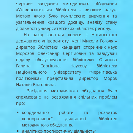
чергове засідання методичного об’єднання
«Університетська бібліотека – виклики часу».
Метою якого було комплексне вивчення та
узагальнення кращого досвіду, аналізу стану
діяльності університетських бібліотек регіону.
На захід завітали колеги з Ніжинського
державного університету імені Миколи Гоголя –
директор бібліотеки, кандидат історичних наук
Морозов Олександр Сергійович та завідувач
відділу обслуговування бібліотеки Осипова
Галина Сергіївна. Наукову бібліотеку
Національного університету «Чернігівська
політехніка» представила директор Мороз
Наталія Вікторівна.
Засідання методичного об’єднання було
спрямоване на розв’язання спільних проблем
про:
координацію роботи та розвиток
корпоративної діяльності бібліотек
методичного об’єднання;
аналітико-прогностичну діяльність;