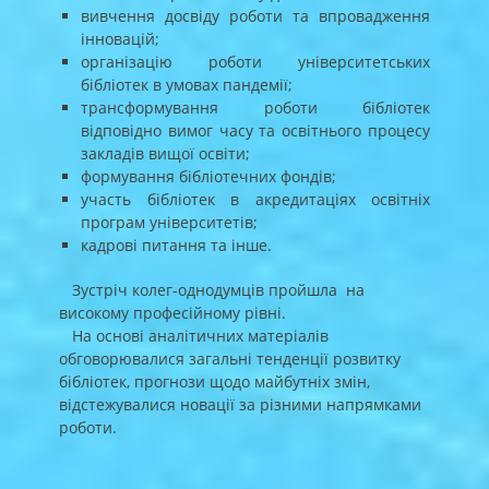
вивчення досвіду роботи та впровадження
інновацій;
організацію роботи університетських
бібліотек в умовах пандемії;
трансформування роботи бібліотек
відповідно вимог часу та освітнього процесу
закладів вищої освіти;
формування бібліотечних фондів;
участь бібліотек в акредитаціях освітніх
програм університетів;
кадрові питання та інше.
Зустріч колег-однодумців пройшла на
високому професійному рівні.
На основі аналітичних матеріалів
обговорювалися загальні тенденції розвитку
бібліотек, прогнози щодо майбутніх змін,
відстежувалися новації за різними напрямками
роботи.