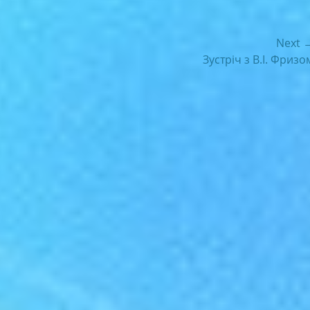
Next 
Next
Зустріч з В.І. Фризо
post: