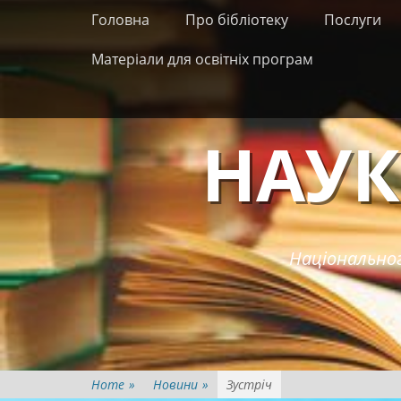
Primary Menu
Skip
Головна
Про бібліотеку
Послуги
to
content
Матеріали для освітніх програм
НАУК
Національног
Home
»
Новини
»
Зустріч