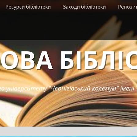
Ресурси бібліотеки
Заходи бібліотеки
Репози
ОВА БІБЛІ
о університету "Чернігівський колегіум" імені 