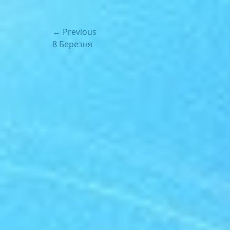
Навігація
← Previous
Previous
8 Березня
записів
post: