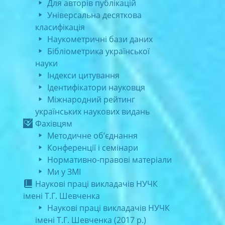
Для авторів публікацій
Універсальна десяткова
класифікація
Наукометричні бази даних
Бібліометрика української
науки
Індекси цитування
Ідентифікатори науковця
Міжнародний рейтинг
українських наукових видань
Фахівцям
Методичне об’єднання
Конференції і семінари
Нормативно-правові матеріали
Ми у ЗМІ
Наукові праці викладачів НУЧК
імені Т.Г. Шевченка
Наукові праці викладачів НУЧК
імені Т.Г. Шевченка (2017 р.)