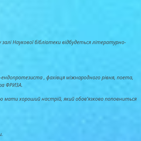
у залі Наукової бібліотеки відбудеться літературно-
я-ендопротезиста , фахівця міжнародного рівня, поета,
ра ФРИЗА.
ою мати хороший настрій, який обов’язково поповниться
и
.