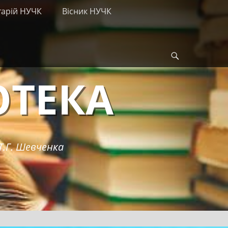
тарій НУЧК
Вісник НУЧК
Search
ОТЕКА
Т.Г. Шевченка