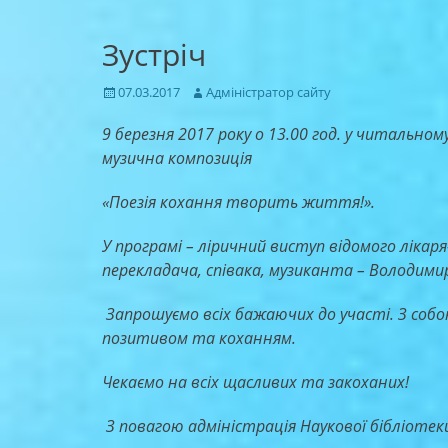
Зустріч
Posted
Author
07.03.2017
Адміністратор сайту
on
9 березня 2017 року о 13.00 год. у читальном
музична композиція
«Поезія кохання творить життя!».
У програмі – ліричний виступ відомого лікар
перекладача, співака, музиканта – Володими
Запрошуємо всіх бажаючих до участі. З соб
позитивом та коханням.
Чекаємо на всіх щасливих та закоханих!
З повагою адміністрація Наукової бібліотек