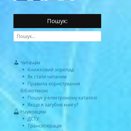
Пошук:
Search
for:
Читачам
Книжковий зорепад
Як стати читачем
Правила користування
бібліотекою
Пошук у електроному каталозі
Якщо я загубив книгу?
Науковцям
ДСТУ
Транслітерація