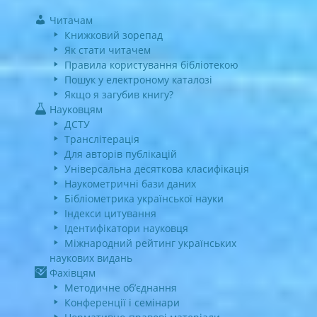
Читачам
Книжковий зорепад
Як стати читачем
Правила користування бібліотекою
Пошук у електроному каталозі
Якщо я загубив книгу?
Науковцям
ДСТУ
Транслітерація
Для авторів публікацій
Універсальна десяткова класифікація
Наукометричні бази даних
Бібліометрика української науки
Індекси цитування
Ідентифікатори науковця
Міжнародний рейтинг українських
наукових видань
Фахівцям
Методичне об’єднання
Конференції і семінари