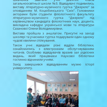
загальноосвітньої школи №3. Відвідувачі подивились
виставу літературно-музичного гуртка “Джерело” за
оповіданням М. Коцюбинського “Сміх”. Головними
акторами були студенти філологічного факультету
літературно-музичного гуртка “Джерело” під
керівництвом кандидата філологічних наук, доцента,
викладача кафедри української мови та літератури
Сазанової Олени Володимирівни.
Вистава пройшла з аншлагом. Присутні на заході
школярі та учасники гуртка подарували один одному
чудові хвилини спілкування.
Також учні відвідали різні відділи бібліотеки,
ознайомились з електронним обслуговуванням
читачів. Особливо відвідувачів вразив зал рідкісних
видань, який працівники Наукової бібліотеки
гостинно відчинили учням.
Захід завершився відвідуванням музею історії
університету.