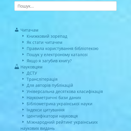
Search
for:
Читачам
Книжковий зорепад
Як стати читачем
Правила користування бібліотекою
Пошук у електроному каталозі
Якщо я загубив книгу?
Науковцям
ДСТУ
Транслітерація
Для авторів публікацій
Універсальна десяткова класифікація
Наукометричні бази даних
Бібліометрика української науки
Індекси цитування
Ідентифікатори науковця
Міжнародний рейтинг українських
наукових видань