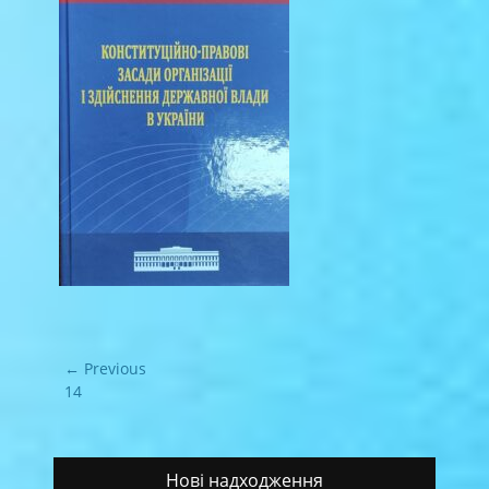
Навігація
← Previous
записів
Previous
14
post:
Нові надходження