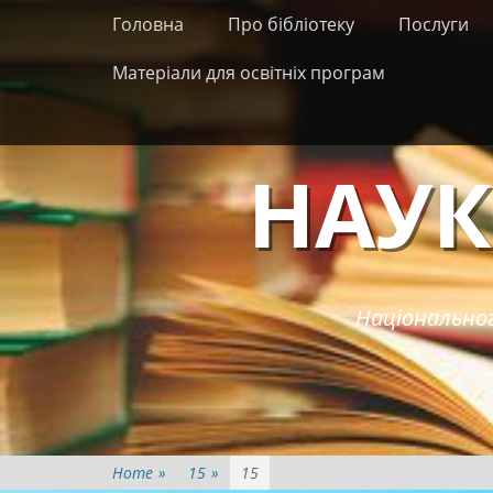
Primary Menu
Skip
Головна
Про бібліотеку
Послуги
to
content
Матеріали для освітніх програм
НАУК
Національног
Home
»
15
»
15