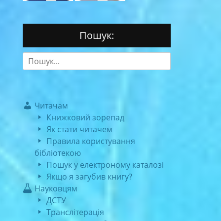
Пошук:
Search
for:
Читачам
Книжковий зорепад
Як стати читачем
Правила користування
бібліотекою
Пошук у електроному каталозі
Якщо я загубив книгу?
Науковцям
ДСТУ
Транслітерація