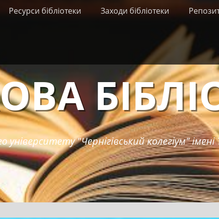
Ресурси бібліотеки
Заходи бібліотеки
Репози
ОВА БІБЛІ
о університету "Чернігівський колегіум" імені 