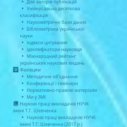
Для авторів публікацій
Універсальна десяткова
класифікація
Наукометричні бази даних
Бібліометрика української
науки
Індекси цитування
Ідентифікатори науковця
Міжнародний рейтинг
українських наукових видань
Фахівцям
Методичне об’єднання
Конференції і семінари
Нормативно-правові матеріали
Ми у ЗМІ
Наукові праці викладачів НУЧК
імені Т.Г. Шевченка
Наукові праці викладачів НУЧК
імені Т.Г. Шевченка (2017 р.)