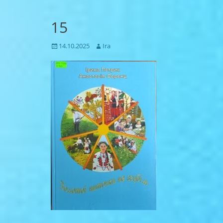
15
Posted
Author
14.10.2025
Ira
on