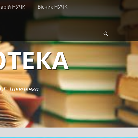
тарій НУЧК
Вісник НУЧК
Search
ОТЕКА
Т.Г. Шевченка