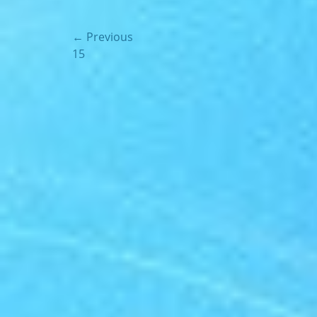
Навігація
← Previous
Previous
15
записів
post: