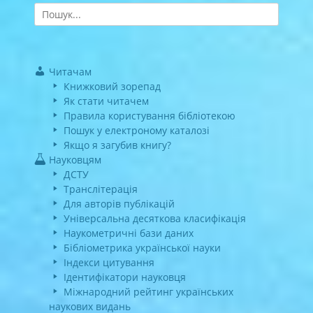
Search
for:
Читачам
Книжковий зорепад
Як стати читачем
Правила користування бібліотекою
Пошук у електроному каталозі
Якщо я загубив книгу?
Науковцям
ДСТУ
Транслітерація
Для авторів публікацій
Універсальна десяткова класифікація
Наукометричні бази даних
Бібліометрика української науки
Індекси цитування
Ідентифікатори науковця
Міжнародний рейтинг українських
наукових видань