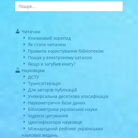
Search
for:
Читачам
Книжковий зорепад
Як стати читачем
Правила користування бібліотекою
Пошук у електроному каталозі
Якщо я загубив книгу?
Науковцям
ДСТУ
Транслітерація
Для авторів публікацій
Універсальна десяткова класифікація
Наукометричні бази даних
Бібліометрика української науки
Індекси цитування
Ідентифікатори науковця
Міжнародний рейтинг українських
наукових видань