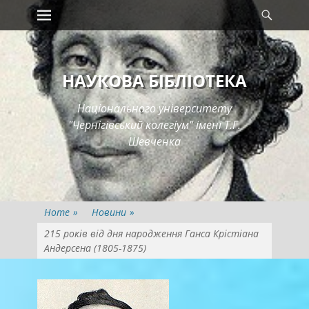
Primary Menu
Searc
Skip
to
content
НАУКОВА БІБЛІОТЕКА
Національного університету
"Чернігівський колегіум" імені Т.Г.
Шевченка
Home
»
Новини
»
215 років від дня народження Ганса Крістіана
Андерсена (1805-1875)