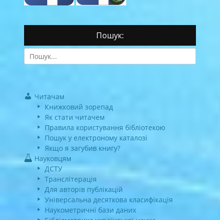
Пошук:
Search
for:
Читачам
Книжковий зорепад
Як стати читачем
Правила користування бібліотекою
Пошук у електроному каталозі
Якщо я загубив книгу?
Науковцям
ДСТУ
Транслітерація
Для авторів публікацій
Універсальна десяткова класифікація
Наукометричні бази даних