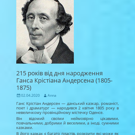
215 років від дня народження
Ганса Крістіана Андерсена (1805-
1875)
Posted
Author
02.04.2020
Anna
on
Ганс Крістіан Андерсен — данський казкар, романіст,
поет і драматург — народився 2 квітня 1805 року в
невеличкому провінційному містечку Оденсе.
Він відомий своїми неймовірно цікавими,
повчальними, добрими й веселими, а іноді, сумними
казками.
В його казках є багато пластів, розкрити які може як