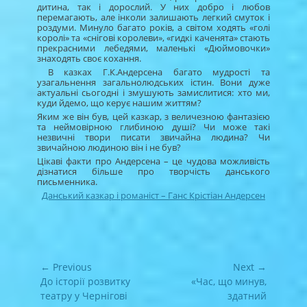
дитина, так і дорослий. У них добро і любов
перемагають, але інколи залишають легкий смуток і
роздуми. Минуло багато років, а світом ходять «голі
королі» та «снігові королеви», «гидкі каченята» стають
прекрасними лебедями, маленькі «Дюймовочки»
знаходять своє кохання.
В казках Г.К.Андерсена багато мудрості та
узагальнення загальнолюдських істин. Вони дуже
актуальні сьогодні і змушують замислитися: хто ми,
куди йдемо, що керує нашим життям?
Яким же він був, цей казкар, з величезною фантазією
та неймовірною глибиною душі? Чи може такі
незвичні твори писати звичайна людина? Чи
звичайною людиною він і не був?
Цікаві факти про Андерсена – це чудова можливість
дізнатися більше про творчість данського
письменника.
Данський казкар і романіст – Ганс Крістіан Андерсен
Навігація
← Previous
Next →
записів
Previous
Next
До історії розвитку
«Час, що минув,
post:
post:
театру у Чернігові
здатний