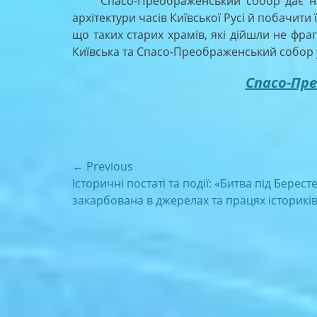
Спасо-Преображенський собор дає нам 
архітектури часів Київської Русі й побачити
що таких старих храмів, які дійшли не фра
Київська та Спасо-Преображенський собор у
Спасо-Пр
Навігація
← Previous
Previous
Історичні постаті та події: «Битва під Берест
записів
post:
закарбована в джерелах та працях історикі