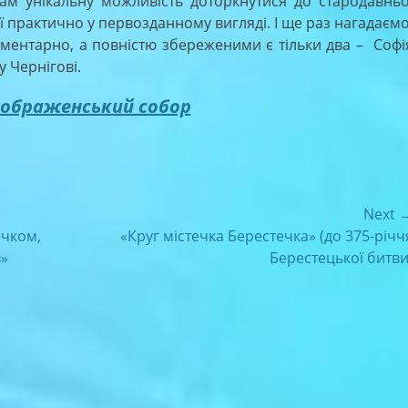
унікальну можливість доторкнутися до стародавньо
 її практично у первозданному вигляді. І ще раз нагадаємо
гментарно, а повністю збереженими є тільки два – Софі
 Чернігові.
еображенський собор
Next 
Next
ечком,
«Круг містечка Берестечка» (до 375-річч
post:
в»
Берестецької битви