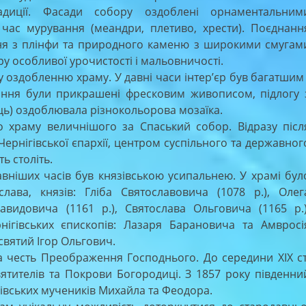
радиції. Фасади собору оздоблені орнаментальним
 час мурування (меандри, плетиво, хрести). Поєднанн
ння з плінфи та природного каменю з широкими смугам
 особливої урочистості і мальовничості.
здобленню храму. У давні часи інтер’єр був багатшим 
епіння були прикрашені фресковим живописом, підлогу 
ь) оздоблювала різнокольорова мозаїка.
храму величнішого за Спаський собор. Відразу післ
рнігівської єпархії, центром суспільного та державног
ь століть.
ших часів був князівською усипальнею. У храмі бул
ава, князів: Гліба Святославовича (1078 р.), Олег
авидовича (1161 р.), Святослава Ольговича (1165 р.)
рнігівських єпископів: Лазаря Барановича та Амвросі
святий Ігор Ольгович.
есть Преображення Господнього. До середини ХІХ ст
вятителів та Покрови Богородиці. З 1857 року південни
івських мучеників Михайла та Феодора.