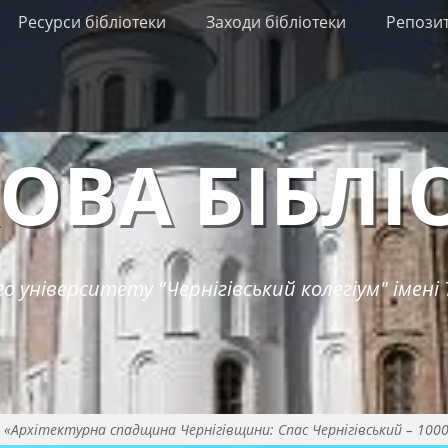
Ресурси бібліотеки
Заходи бібліотеки
Репози
ОВА БІБЛІ
о університету "Чернігівський колегіум" імені 
 «Архітектурна спадщина Чернігівщини: Спас Чернігівський – 1000 