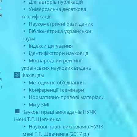
ї
Для авторів публікацій
,
Універсальна десяткова
я
класифікація
Наукометричні бази даних
Бібліометрика української
науки
Індекси цитування
Ідентифікатори науковця
Міжнародний рейтинг
українських наукових видань
→
Фахівцям
я
Методичне об’єднання
)
Конференції і семінари
Нормативно-правові матеріали
Ми у ЗМІ
Наукові праці викладачів НУЧК
імені Т.Г. Шевченка
Наукові праці викладачів НУЧК
імені Т.Г. Шевченка (2017 р.)