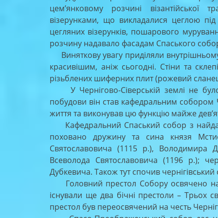
цем’янковому розчині візантійської т
візерунками, що викладалися цеглою під
цегляних візерунків, пошарового мурува
розчину надавало фасадам Спаського собору
Виняткову увагу приділяли внутрішньому о
красивішим, аніж сьогодні. Стіни та скл
різьблених шиферних плит (рожевий сланец
У Чернігово-Сіверській землі не було 
побудови він став кафедральним собором Че
життя та виконував цю функцію майже дев’ят
Кафедральний Спаський собор з найдавні
поховано дружину та сина князя Мстисл
Святославовича (1115 р.), Володимира Д
Всеволода Святославовича (1196 р.); че
Дубкевича. Також тут спочив чернігівський 
Головний престол Собору освячено на ч
існували ще два бічні престоли – Трьох с
престол був переосвячений на честь Черніг