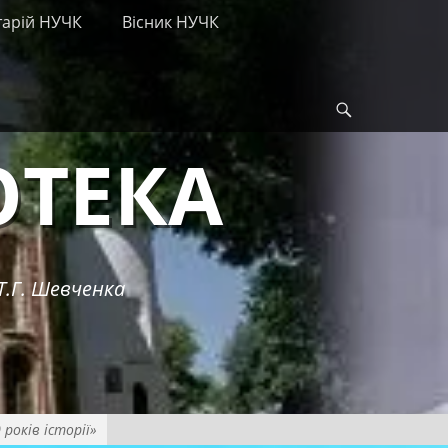
тарій НУЧК
Вісник НУЧК
Search
ОТЕКА
Т.Г. Шевченка
років історії»