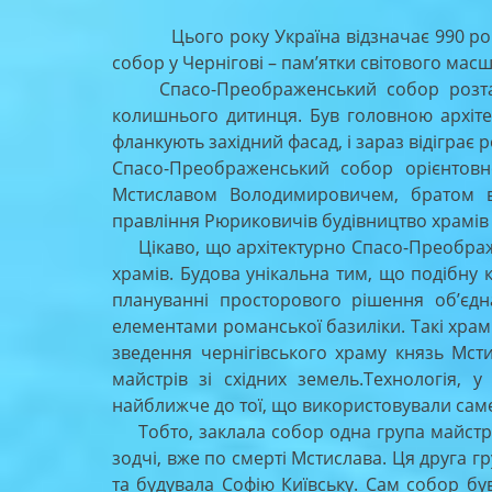
on
Цього року Україна відзначає 990 рокі
собор у Чернігові – пам’ятки світового масш
Спасо-Преображенський собор розташо
колишнього дитинця. Був головною архіт
фланкують західний фасад, і зараз відіграє 
Спасо-Преображенський собор орієнтовн
Мстиславом Володимировичем, братом в
правління Рюриковичів будівництво храмів 
Цікаво, що архітектурно Спасо-Преображе
храмів. Будова унікальна тим, що подібну 
плануванні просторового рішення об’єдн
елементами романської базиліки. Такі храм
зведення чернігівського храму князь Мст
майстрів зі східних земель.Технологія,
найближче до тої, що використовували саме
Тобто, заклала собор одна група майстрів
зодчі, вже по смерті Мстислава. Ця друга г
та будувала Софію Київську. Сам собор бу