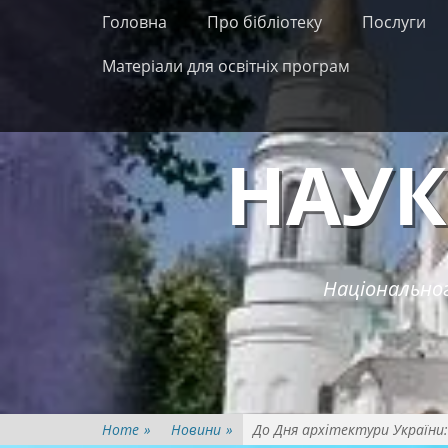
Primary Menu
Skip
Головна
Про бібліотеку
Послуги
to
content
Матеріали для освітніх програм
НАУК
Національног
Home
»
Новини
»
До Дня архітектури України: