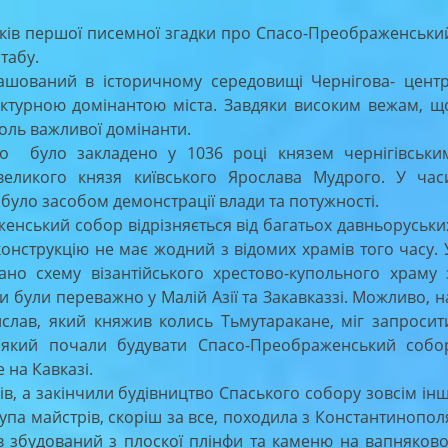
в першої писемної згадки про Спасо-Преображенськи
табу.
ваний в історичному середовищі Чернігова- центр
ектурною домінантою міста. Завдяки високим вежам, щ
роль важливої домінанти.
о було закладено у 1036 році князем чернігівськи
еликого князя київського Ярослава Мудрого. У час
було засобом демонстрації влади та потужності.
нський собор відрізняється від багатьох давньоруськи
конструкцію не має жодний з відомих храмів того часу. 
ано схему візантійського хрестово-купольного храму 
и були переважно у Малій Азії та Закавказзі. Можливо, н
ислав, який княжив колись Тьмутаракане, міг запросит
 у який почали будувати Спасо-Преображенський собо
 на Кавказі.
, а закінчили будівництво Спаського собору зовсім інш
рупа майстрів, скоріш за все, походила з Константинопол
в збудований з плоскої плінфи та каменю на вапняково