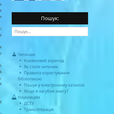
и
я
и
Пошук:
і
Search
з
for:
я
о
Читачам
Книжковий зорепад
о
Як стати читачем
а
Правила користування
,
бібліотекою
я
Пошук у електроному каталозі
Якщо я загубив книгу?
.
Науковцям
й
ДСТУ
Транслітерація