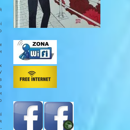
й
і
о
м
и
х
У
з
а
и
р
і
я
-