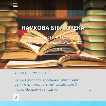
Primary Menu
Searc
Skip
to
content
НАУКОВА БІБЛІОТЕКА
Національного університету
"Чернігівський колегіум" імені Т.Г.
Шевченка
/
Home
»
Новини
»
До Дня філолога. Краєзнавчі мініатюри:
«А.І.СТЕПОВИЧ – ЗНАНИЙ УКРАЇНСЬКИЙ
УЧЕНИЙ-СЛАВІСТ І ПЕДАГОГ»
»
3