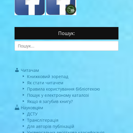
Пошук:
Search
for:
Читачам
Книжковий зорепад
Як стати читачем
Правила користування бібліотекою
Пошук у електроному каталозі
Якщо я загубив книгу?
Науковцям
ДСТУ
Транслітерація
Для авторів публікацій
Універсальна десяткова класифікація