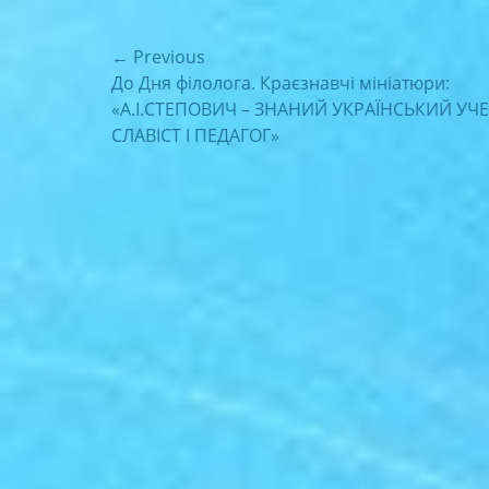
Навігація
← Previous
Previous
До Дня філолога. Краєзнавчі мініатюри:
записів
post:
«А.І.СТЕПОВИЧ – ЗНАНИЙ УКРАЇНСЬКИЙ УЧ
СЛАВІСТ І ПЕДАГОГ»