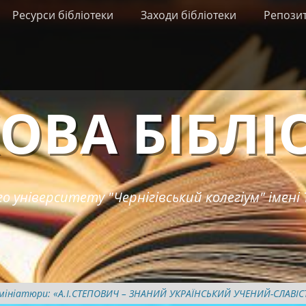
Ресурси бібліотеки
Заходи бібліотеки
Репози
ОВА БІБЛІ
о університету "Чернігівський колегіум" імені 
і мініатюри: «А.І.СТЕПОВИЧ – ЗНАНИЙ УКРАЇНСЬКИЙ УЧЕНИЙ-СЛАВІС