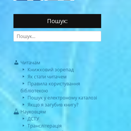
Пошук:
Search
for:
Читачам
Книжковий зорепад
Як стати читачем
Правила користування
бібліотекою
Пошук у електроному каталозі
Якщо я загубив книгу?
Науковцям
ДСТУ
Транслітерація