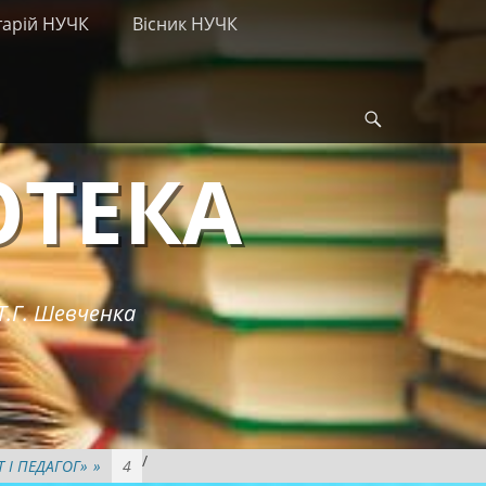
тарій НУЧК
Вісник НУЧК
Search
ОТЕКА
Т.Г. Шевченка
/
Т І ПЕДАГОГ»
»
4