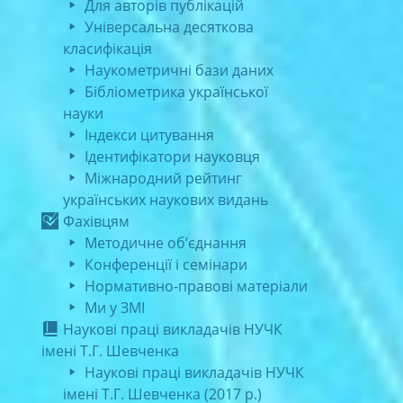
Для авторів публікацій
Універсальна десяткова
класифікація
Наукометричні бази даних
Бібліометрика української
науки
Індекси цитування
Ідентифікатори науковця
Міжнародний рейтинг
українських наукових видань
Фахівцям
Методичне об’єднання
Конференції і семінари
Нормативно-правові матеріали
Ми у ЗМІ
Наукові праці викладачів НУЧК
імені Т.Г. Шевченка
Наукові праці викладачів НУЧК
імені Т.Г. Шевченка (2017 р.)