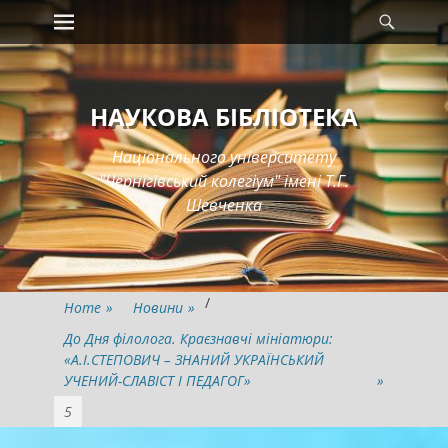
Primary Menu
Searc
Skip
to
content
НАУКОВА БІБЛІОТЕКА
Національного університету
"Чернігівський колегіум" імені Т.Г.
Шевченка
/
Home
»
Новини
»
До Дня філолога. Краєзнавчі мініатюри:
«А.І.СТЕПОВИЧ – ЗНАНИЙ УКРАЇНСЬКИЙ
УЧЕНИЙ-СЛАВІСТ І ПЕДАГОГ»
»
5