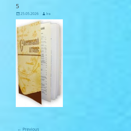
5
Posted
Author
25.05.2026
Ira
on
Навігація
← Previous