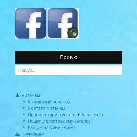
Пошук:
Search
for:
Читачам
Книжковий зорепад
Як стати читачем
Правила користування бібліотекою
Пошук у електроному каталозі
Якщо я загубив книгу?
Науковцям