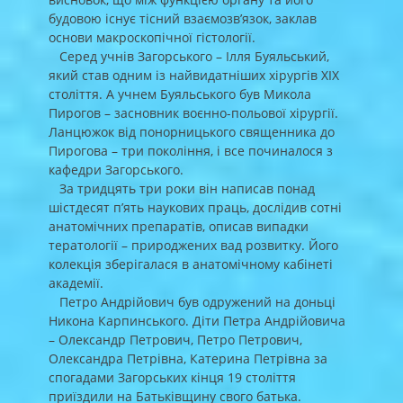
будовою існує тісний взаємозв’язок, заклав
основи макроскопічної гістології.
Серед учнів Загорського – Ілля Буяльський,
який став одним із найвидатніших хірургів XIX
століття. А учнем Буяльського був Микола
Пирогов – засновник воєнно-польової хірургії.
Ланцюжок від понорницького священника до
Пирогова – три покоління, і все починалося з
кафедри Загорського.
За тридцять три роки він написав понад
шістдесят пʼять наукових праць, дослідив сотні
анатомічних препаратів, описав випадки
тератології – природжених вад розвитку. Його
колекція зберігалася в анатомічному кабінеті
академії.
Петро Андрійович був одружений на доньці
Никона Карпинського. Діти Петра Андрійовича
– Олександр Петрович, Петро Петрович,
Олександра Петрівна, Катерина Петрівна за
спогадами Загорських кінця 19 століття
приїздили на Батьківщину свого батька.