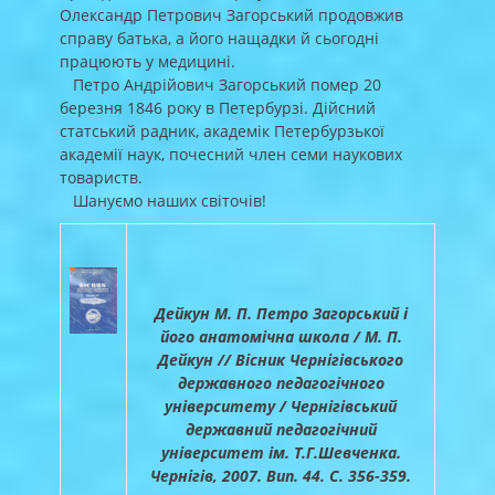
Олександр Петрович Загорський продовжив
справу батька, а його нащадки й сьогодні
працюють у медицині.
Петро Андрійович Загорський помер 20
березня 1846 року в Петербурзі. Дійсний
статський радник, академік Петербурзької
академії наук, почесний член семи наукових
товариств.
Шануємо наших світочів!
Дейкун М. П. Петро Загорський і
його анатомічна школа / М. П.
Дейкун // Вісник Чернігівського
державного педагогічного
університету / Чернігівський
державний педагогічний
університет ім. Т.Г.Шевченка.
Чернігів, 2007. Вип. 44. С. 356-359.