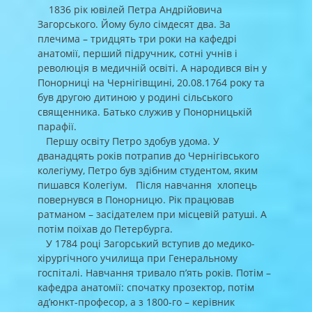
on
1836 рік ювілей Петра Андрійовича
Загорського. Йому було сімдесят два. За
плечима – тридцять три роки на кафедрі
анатомії, перший підручник, сотні учнів і
революція в медичній освіті. А народився він у
Понорниці на Чернігівщині, 20.08.1764 року та
був другою дитиною у родині сільського
священника. Батько служив у Понорницькій
парафії.
Першу освіту Петро здобув удома. У
дванадцять років потрапив до Чернігівського
колегіуму, Петро був здібним студентом, яким
пишався Колегіум. Після навчання хлопець
повернувся в Понорницю. Рік працював
ратманом – засідателем при місцевій ратуші. А
потім поїхав до Петербурга.
У 1784 році Загорський вступив до медико-
хірургічного училища при Генеральному
госпіталі. Навчання тривало п’ять років. Потім –
кафедра анатомії: спочатку прозектор, потім
ад’юнкт-професор, а з 1800-го – керівник