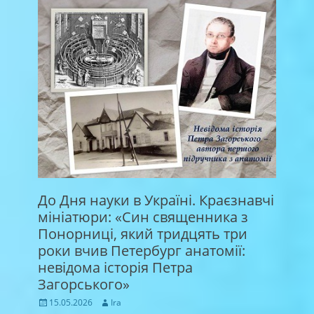
До Дня науки в Україні. Краєзнавчі
мініатюри: «Син священника з
Понорниці, який тридцять три
роки вчив Петербург анатомії:
невідома історія Петра
Загорського»
Posted
Author
15.05.2026
Ira