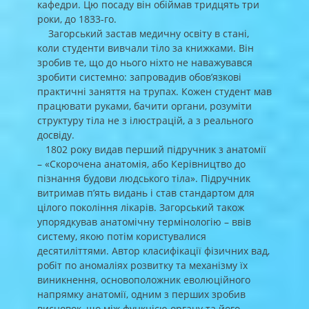
кафедри. Цю посаду він обіймав тридцять три
роки, до 1833-го.
Загорський застав медичну освіту в стані,
коли студенти вивчали тіло за книжками. Він
зробив те, що до нього ніхто не наважувався
зробити системно: запровадив обовʼязкові
практичні заняття на трупах. Кожен студент мав
працювати руками, бачити органи, розуміти
структуру тіла не з ілюстрацій, а з реального
досвіду.
1802 року видав перший підручник з анатомії
– «Скорочена анатомія, або Керівництво до
пізнання будови людського тіла». Підручник
витримав пʼять видань і став стандартом для
цілого покоління лікарів. Загорський також
упорядкував анатомічну термінологію – ввів
систему, якою потім користувалися
десятиліттями. Автор класифікації фізичних вад,
робіт по аномаліях розвитку та механізму їх
виникнення, основоположник еволюційного
напрямку анатомії, одним з перших зробив
висновок, що між функцією органу та його