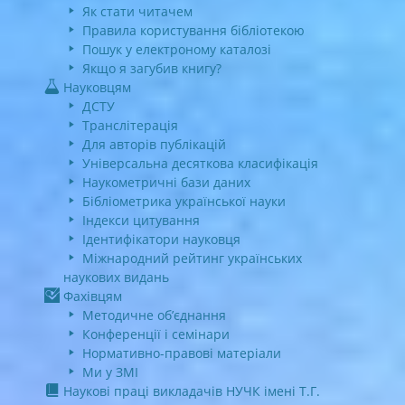
Як стати читачем
Правила користування бібліотекою
Пошук у електроному каталозі
Якщо я загубив книгу?
Науковцям
ДСТУ
Транслітерація
Для авторів публікацій
Універсальна десяткова класифікація
Наукометричні бази даних
Бібліометрика української науки
Індекси цитування
Ідентифікатори науковця
Міжнародний рейтинг українських
наукових видань
Фахівцям
Методичне об’єднання
Конференції і семінари
Нормативно-правові матеріали
Ми у ЗМІ
Наукові праці викладачів НУЧК імені Т.Г.