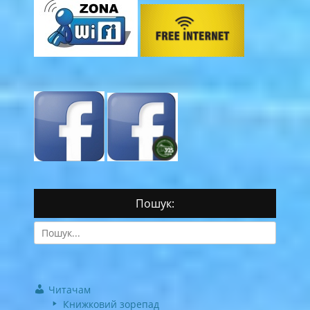
Пошук:
Search
for:
Читачам
Книжковий зорепад