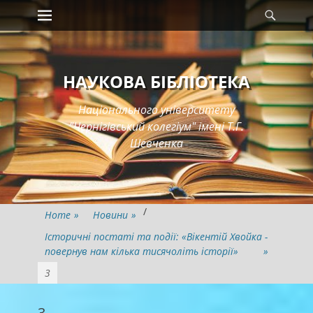
Primary Menu
Searc
Skip
to
content
НАУКОВА БІБЛІОТЕКА
Національного університету
"Чернігівський колегіум" імені Т.Г.
Шевченка
/
Home
»
Новини
»
Історичні постаті та події: «Вікентій Хвойка -
повернув нам кілька тисячоліть історії»
»
3
3