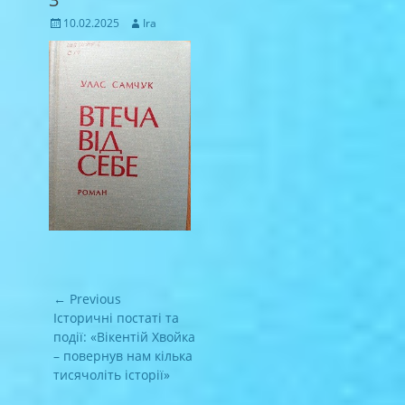
Posted
Author
10.02.2025
Ira
on
Навігація
← Previous
записів
Previous
Історичні постаті та
post:
події: «Вікентій Хвойка
– повернув нам кілька
тисячоліть історії»