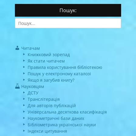
Пошук:
Search
for:
Читачам
Книжковий зорепад
Як стати читачем
Правила користування бібліотекою
Пошук у електроному каталозі
Якщо я загубив книгу?
Науковцям
ДСТУ
Транслітерація
Для авторів публікацій
Універсальна десяткова класифікація
Наукометричні бази даних
Бібліометрика української науки
Індекси цитування