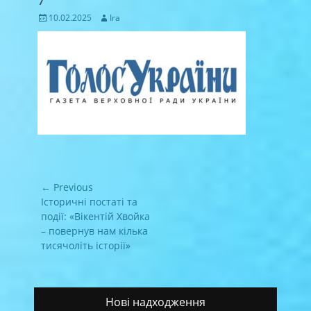
Posted
Author
10.02.2025
Ira
on
Навігація
← Previous
записів
Previous
Історичні постаті та
post:
події: «Вікентій Хвойка
– повернув нам кілька
тисячоліть історії»
Нові надходження