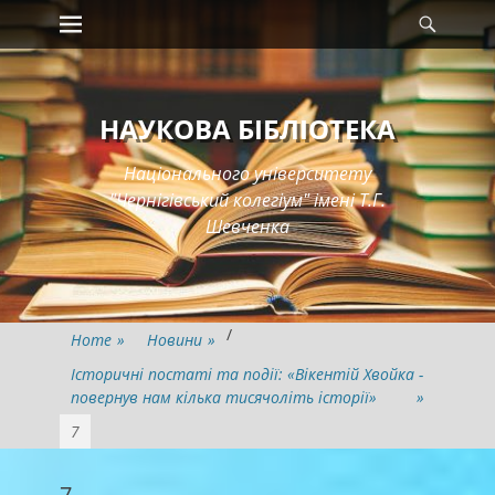
Primary Menu
Searc
Skip
to
content
НАУКОВА БІБЛІОТЕКА
Національного університету
"Чернігівський колегіум" імені Т.Г.
Шевченка
/
Home
»
Новини
»
Історичні постаті та події: «Вікентій Хвойка -
повернув нам кілька тисячоліть історії»
»
7
7