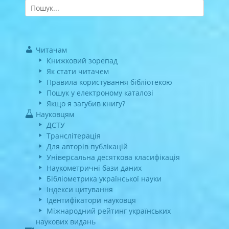
Search
for:
Читачам
Книжковий зорепад
Як стати читачем
Правила користування бібліотекою
Пошук у електроному каталозі
Якщо я загубив книгу?
Науковцям
ДСТУ
Транслітерація
Для авторів публікацій
Універсальна десяткова класифікація
Наукометричні бази даних
Бібліометрика української науки
Індекси цитування
Ідентифікатори науковця
Міжнародний рейтинг українських
наукових видань