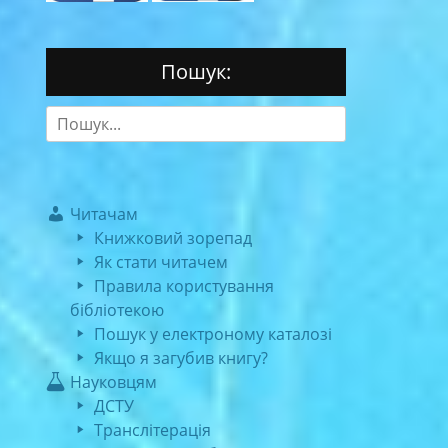
Пошук:
Search
for:
Читачам
Книжковий зорепад
Як стати читачем
Правила користування
бібліотекою
Пошук у електроному каталозі
Якщо я загубив книгу?
Науковцям
ДСТУ
Транслітерація