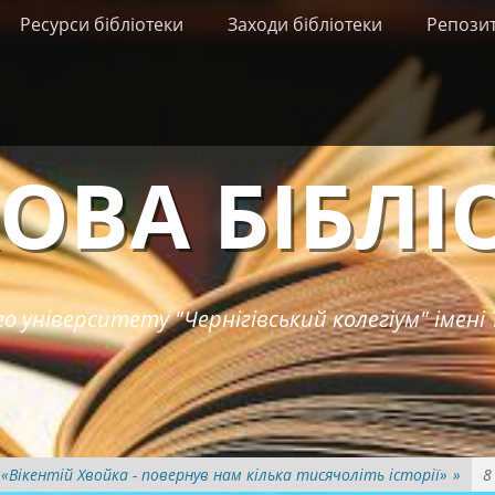
Ресурси бібліотеки
Заходи бібліотеки
Репози
ОВА БІБЛІ
о університету "Чернігівський колегіум" імені 
 «Вікентій Хвойка - повернув нам кілька тисячоліть історії»
»
8