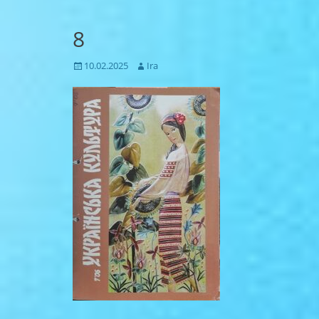
8
Posted
Author
10.02.2025
Ira
on