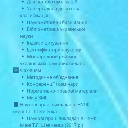
Для авторів публікацій
Універсальна десяткова
класифікація
Наукометричні бази даних
Бібліометрика української
науки
Індекси цитування
Ідентифікатори науковця
Міжнародний рейтинг
українських наукових видань
Фахівцям
Методичне об’єднання
Конференції і семінари
Нормативно-правові матеріали
Ми у ЗМІ
Наукові праці викладачів НУЧК
імені Т.Г. Шевченка
Наукові праці викладачів НУЧК
імені Т.Г. Шевченка (2017 р.)