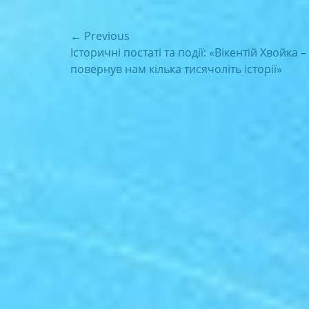
Навігація
← Previous
Previous
Історичні постаті та події: «Вікентій Хвойка –
записів
post:
повернув нам кілька тисячоліть історії»