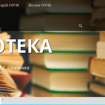
тарій НУЧК
Вісник НУЧК
Search
ОТЕКА
Т.Г. Шевченка
/