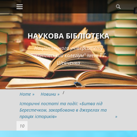
Primary Menu
Searc
Skip
to
content
НАУКОВА БІБЛІОТЕКА
Національного університету
"Чернігівський колегіум" імені Т.Г.
Шевченка
/
Home
»
Новини
»
Історичні постаті та події: «Битва під
Берестечком, закарбована в джерелах та
працях істориків»
»
10