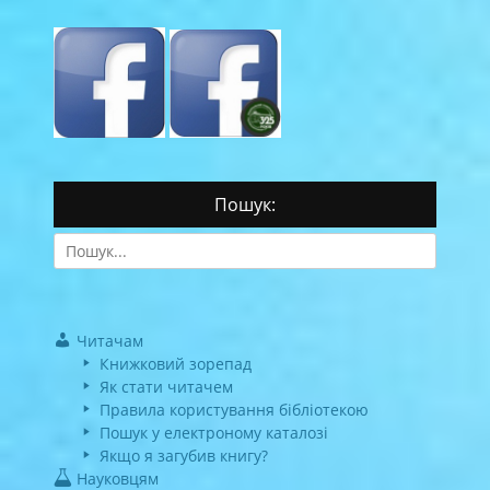
Пошук:
Search
for:
Читачам
Книжковий зорепад
Як стати читачем
Правила користування бібліотекою
Пошук у електроному каталозі
Якщо я загубив книгу?
Науковцям