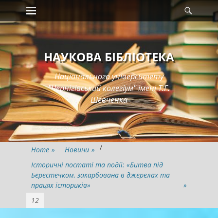
Primary Menu
Searc
Skip
to
content
НАУКОВА БІБЛІОТЕКА
Національного університету
"Чернігівський колегіум" імені Т.Г.
Шевченка
/
Home
»
Новини
»
Історичні постаті та події: «Битва під
Берестечком, закарбована в джерелах та
працях істориків»
»
12