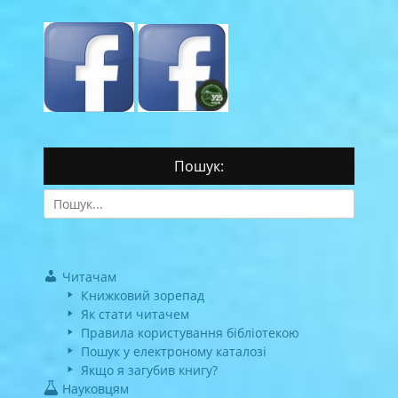
Пошук:
Search
for:
Читачам
Книжковий зорепад
Як стати читачем
Правила користування бібліотекою
Пошук у електроному каталозі
Якщо я загубив книгу?
Науковцям