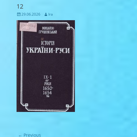
12
Posted
Author
29.06.2026
Ira
on
Навігація
← Previous