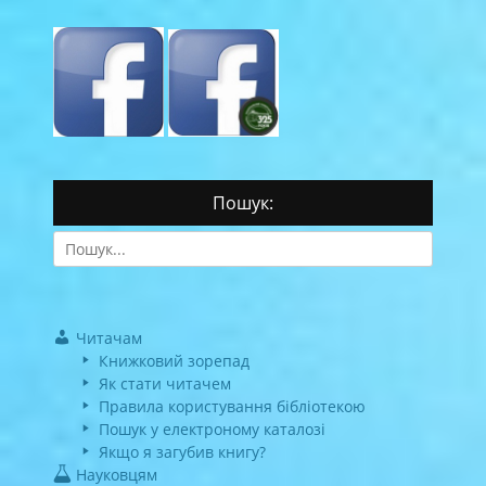
Пошук:
Search
for:
Читачам
Книжковий зорепад
Як стати читачем
Правила користування бібліотекою
Пошук у електроному каталозі
Якщо я загубив книгу?
Науковцям