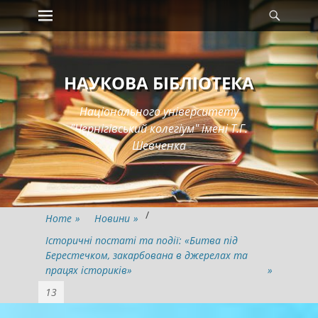
Primary Menu
Searc
Skip
to
content
НАУКОВА БІБЛІОТЕКА
Національного університету
"Чернігівський колегіум" імені Т.Г.
Шевченка
/
Home
»
Новини
»
Історичні постаті та події: «Битва під
Берестечком, закарбована в джерелах та
працях істориків»
»
13