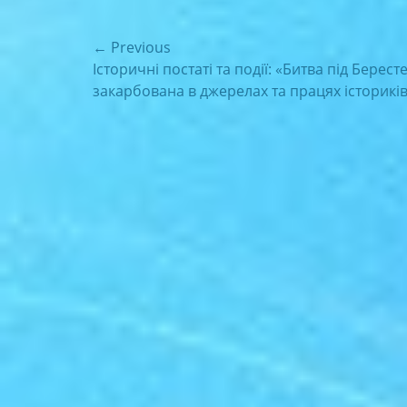
Навігація
← Previous
Previous
Історичні постаті та події: «Битва під Берест
записів
post:
закарбована в джерелах та працях історикі