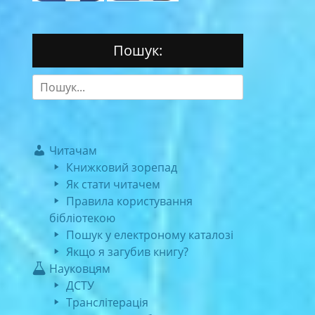
Пошук:
Search
for:
Читачам
Книжковий зорепад
Як стати читачем
Правила користування
бібліотекою
Пошук у електроному каталозі
Якщо я загубив книгу?
Науковцям
ДСТУ
Транслітерація