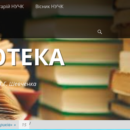
тарій НУЧК
Вісник НУЧК
Search
ОТЕКА
Т.Г. Шевченка
/
риків»
»
15