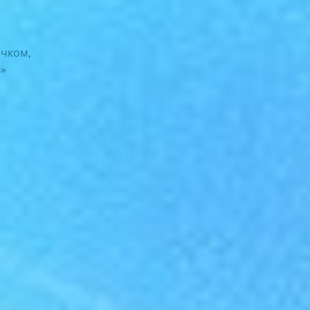
ечком,
в»