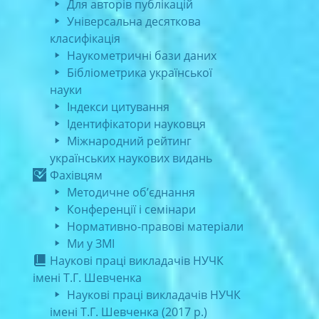
Для авторів публікацій
Універсальна десяткова
класифікація
Наукометричні бази даних
Бібліометрика української
науки
Індекси цитування
Ідентифікатори науковця
Міжнародний рейтинг
українських наукових видань
Фахівцям
Методичне об’єднання
Конференції і семінари
Нормативно-правові матеріали
Ми у ЗМІ
Наукові праці викладачів НУЧК
імені Т.Г. Шевченка
Наукові праці викладачів НУЧК
імені Т.Г. Шевченка (2017 р.)