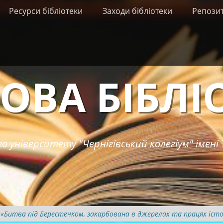
Ресурси бібліотеки
Заходи бібліотеки
Репози
ОВА БІБЛІ
о університету "Чернігівський колегіум" імені 
 «Битва під Берестечком, закарбована в джерелах та працях істо