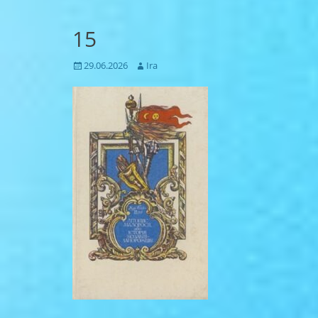
15
Posted
Author
29.06.2026
Ira
on