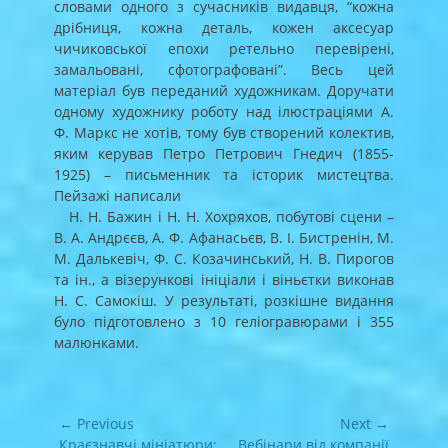
словами одного з сучасників видавця, “кожна
дрібниця, кожна деталь, кожен аксесуар
чичиковської епохи ретельно перевірені,
замальовані, сфотографовані”. Весь цей
матеріал був переданий художникам. Доручати
одному художнику роботу над ілюстраціями А.
Ф. Маркс не хотів, тому був створений колектив,
яким керував Петро Петрович Гнедич (1855-
1925) – письменник та історик мистецтва.
Пейзажі написали
Н. Н. Бажин і Н. Н. Хохряхов, побутові сцени –
В. А. Андрєєв, А. Ф. Афанасьєв, В. І. Бистренін, М.
М. Далькевіч, Ф. С. Козачинський, Н. В. Пирогов
та ін., а візерункові ініціали і віньєтки виконав
Н. С. Самокіш. У результаті, розкішне видання
було підготовлено з 10 геліогравюрами і 355
малюнками.
Навігація
← Previous
Next →
записів
Previous
Next
Краєзнавчі мініатюри:
Вебінари від компанії