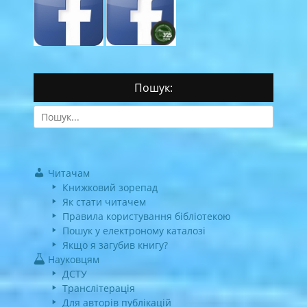
Пошук:
Search
for:
Читачам
Книжковий зорепад
Як стати читачем
Правила користування бібліотекою
Пошук у електроному каталозі
Якщо я загубив книгу?
Науковцям
ДСТУ
Транслітерація
Для авторів публікацій