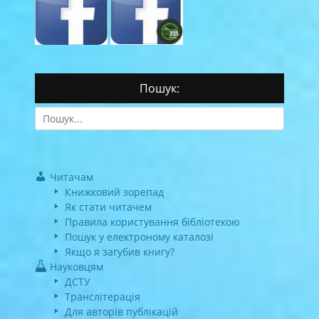
Пошук:
Search
for:
Читачам
Книжковий зорепад
Як стати читачем
Правила користування бібліотекою
Пошук у електроному каталозі
Якщо я загубив книгу?
Науковцям
ДСТУ
Транслітерація
Для авторів публікацій