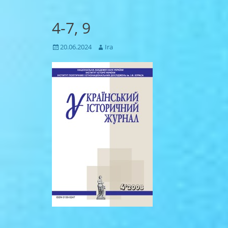
4-7, 9
Posted
Author
20.06.2024
Ira
on