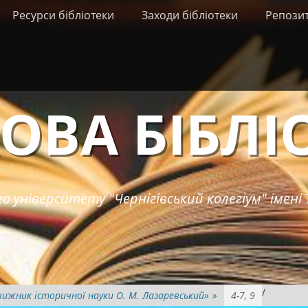
Ресурси бібліотеки
Заходи бібліотеки
Репози
ОВА БІБЛІ
о університету "Чернігівський колегіум" імені 
/
вижник історичної науки О. М. Лазаревський»
»
4-7, 9