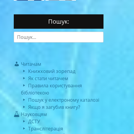
Пошук:
Search
for:
Читачам
Книжковий зорепад
Як стати читачем
Правила користування
бібліотекою
Пошук у електроному каталозі
Якщо я загубив книгу?
Науковцям
ДСТУ
Транслітерація