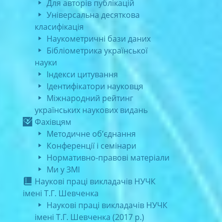
Для авторів публікацій
Універсальна десяткова
класифікація
Наукометричні бази даних
Бібліометрика української
науки
Індекси цитування
Ідентифікатори науковця
Міжнародний рейтинг
українських наукових видань
Фахівцям
Методичне об’єднання
Конференції і семінари
Нормативно-правові матеріали
Ми у ЗМІ
Наукові праці викладачів НУЧК
імені Т.Г. Шевченка
Наукові праці викладачів НУЧК
імені Т.Г. Шевченка (2017 р.)