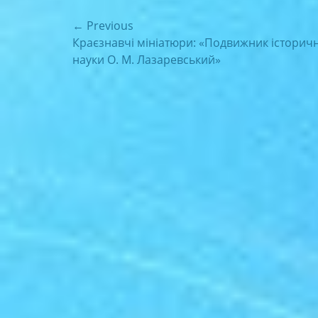
Навігація
← Previous
Previous
Краєзнавчі мініатюри: «Подвижник історич
записів
post:
науки О. М. Лазаревський»