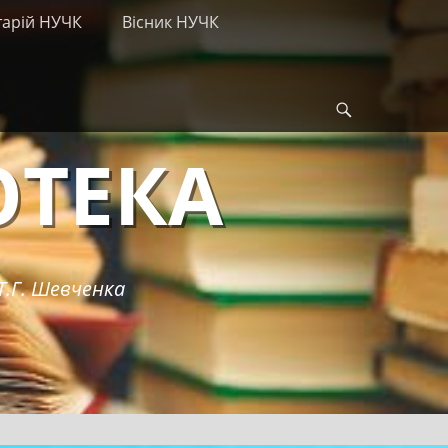
тарій НУЧК
Вісник НУЧК
Search
ОТЕКА
Т.Г. Шевченка