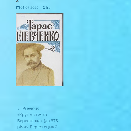
Posted
Author
01.07.2026
Ira
on
Навігація
← Previous
записів
Previous
«Круг містечка
post:
Берестечка» (до 375-
річчя Берестецької