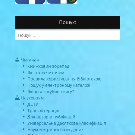
Пошук:
Search
for:
Читачам
Книжковий зорепад
Як стати читачем
Правила користування бібліотекою
Пошук у електроному каталозі
Якщо я загубив книгу?
Науковцям
ДСТУ
Транслітерація
Для авторів публікацій
Універсальна десяткова класифікація
Наукометричні бази даних