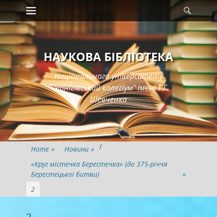
Primary Menu
Searc
Skip
to
content
НАУКОВА БІБЛІОТЕКА
Національного університету
"Чернігівський колегіум" імені Т.Г.
Шевченка
/
Home
»
Новини
»
«Круг містечка Берестечка» (до 375-річчя
Берестецької битви)
»
2
2