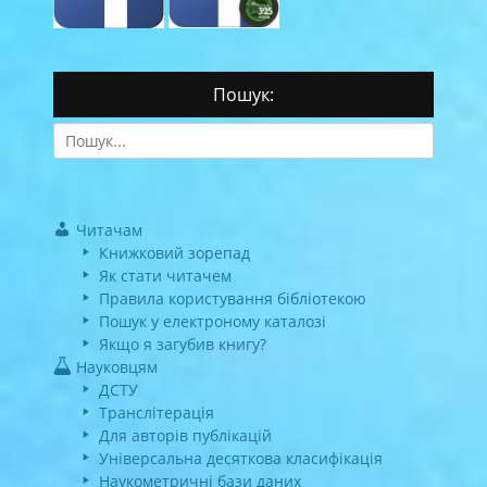
Пошук:
Search
for:
Читачам
Книжковий зорепад
Як стати читачем
Правила користування бібліотекою
Пошук у електроному каталозі
Якщо я загубив книгу?
Науковцям
ДСТУ
Транслітерація
Для авторів публікацій
Універсальна десяткова класифікація
Наукометричні бази даних