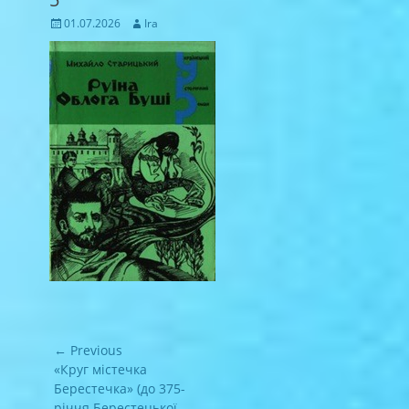
Posted
Author
01.07.2026
Ira
on
Навігація
← Previous
записів
Previous
«Круг містечка
post:
Берестечка» (до 375-
річчя Берестецької