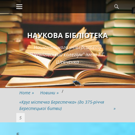
Primary Menu
Searc
Skip
to
content
НАУКОВА БІБЛІОТЕКА
Національного університету
"Чернігівський колегіум" імені Т.Г.
Шевченка
/
Home
»
Новини
»
«Круг містечка Берестечка» (до 375-річчя
Берестецької битви)
»
5
5