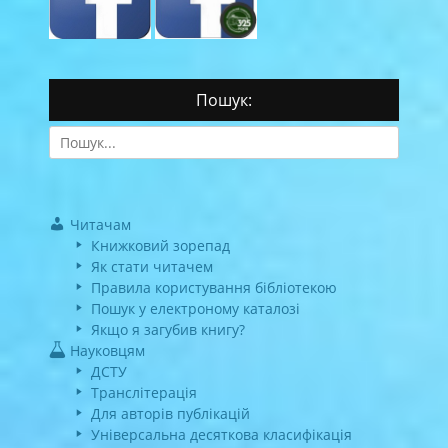
Пошук:
Search
for:
Читачам
Книжковий зорепад
Як стати читачем
Правила користування бібліотекою
Пошук у електроному каталозі
Якщо я загубив книгу?
Науковцям
ДСТУ
Транслітерація
Для авторів публікацій
Універсальна десяткова класифікація