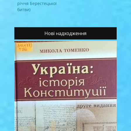
річчя Берестецької
битви)
Нові надходження