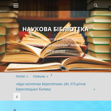
Primary Menu
Searc
Skip
to
content
НАУКОВА БІБЛІОТЕКА
Національного університету
"Чернігівський колегіум" імені Т.Г.
Шевченка
/
Home
»
Новини
»
«Круг містечка Берестечка» (до 375-річчя
Берестецької битви)
»
8
8