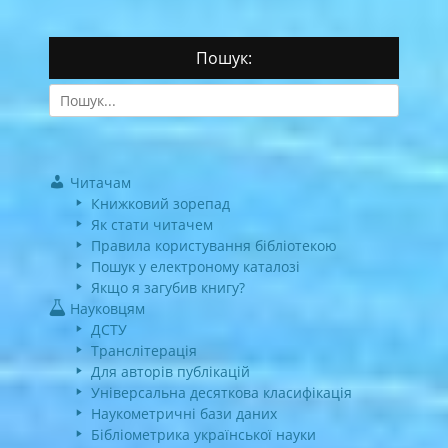
Пошук:
Search
for:
Читачам
Книжковий зорепад
Як стати читачем
Правила користування бібліотекою
Пошук у електроному каталозі
Якщо я загубив книгу?
Науковцям
ДСТУ
Транслітерація
Для авторів публікацій
Універсальна десяткова класифікація
Наукометричні бази даних
Бібліометрика української науки