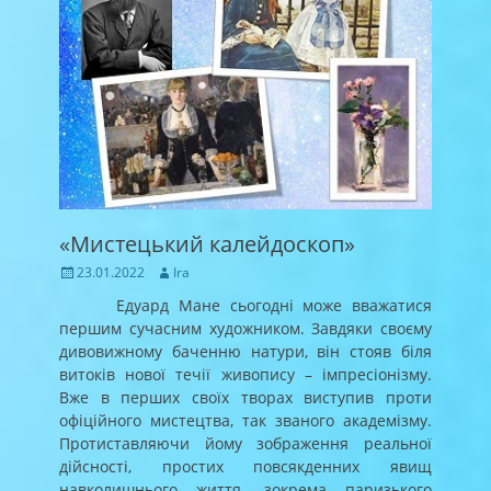
«Мистецький калейдоскоп»
Posted
Author
23.01.2022
Ira
on
Едуард Мане сьогодні може вважатися
першим сучасним художником. Завдяки своєму
дивовижному баченню натури, він стояв біля
витоків нової течії живопису – імпресіонізму.
Вже в перших своїх творах виступив проти
офіційного мистецтва, так званого академізму.
Протиставляючи йому зображення реальної
дійсності, простих повсякденних явищ
навколишнього життя, зокрема паризького