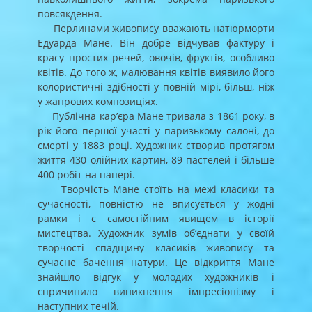
повсякдення.
Перлинами живопису вважають натюрморти
Едуарда Мане. Він добре відчував фактуру і
красу простих речей, овочів, фруктів, особливо
квітів. До того ж, малювання квітів виявило його
колористичні здібності у повній мірі, більш, ніж
у жанрових композиціях.
Публічна кар’єра Мане тривала з 1861 року, в
рік його першої участі у паризькому салоні, до
смерті у 1883 році. Художник створив протягом
життя 430 олійних картин, 89 пастелей і більше
400 робіт на папері.
Творчість Мане стоїть на межі класики та
сучасності, повністю не вписується у жодні
рамки і є самостійним явищем в історії
мистецтва. Художник зумів об’єднати у своїй
творчості спадщину класиків живопису та
сучасне бачення натури. Це відкриття Мане
знайшло відгук у молодих художників і
спричинило виникнення імпресіонізму і
наступних течій.